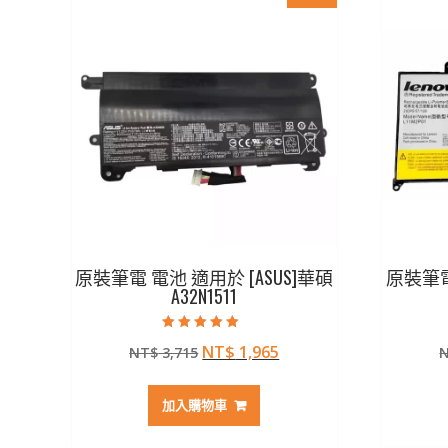
原裝筆電 電池 適用於 [ASUS]華碩
原裝筆電 
A32N1511
評分
原
目
NT$
1,965
NT$
3,715
5.00
滿分 5
始
前
價
價
加入購物車
格：
格：
NT$ 3,715。
NT$ 1,965。