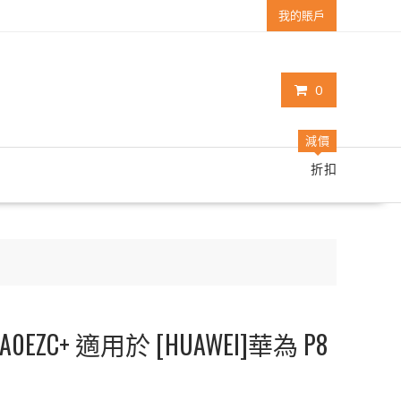
我的賬戶
0
減價
折扣
0EZC+ 適用於 [HUAWEI]華為 P8