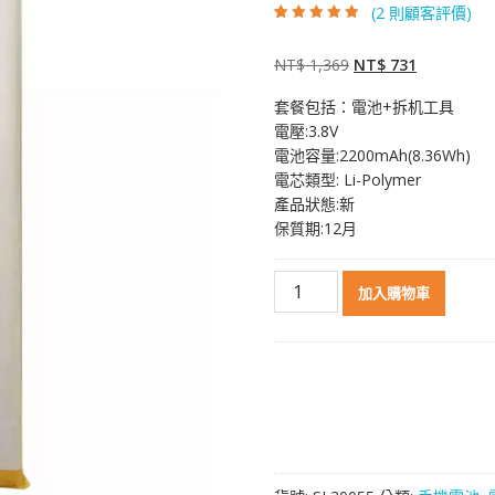
(
2
則顧客評價)
評分
2
4.50
/
5，已有
位顧
客進行評分
原
目
NT$
1,369
NT$
731
始
前
套餐包括：電池+拆机工具
價
價
電壓:3.8V
格：
格：
電池容量:2200mAh(8.36Wh)
NT$ 1,369。
NT$ 731。
電芯類型: Li-Polymer
產品狀態:新
保質期:12月
原
加入購物車
裝
電
池
HB3742A0EZC+
適
用
於
[HUAWEI]