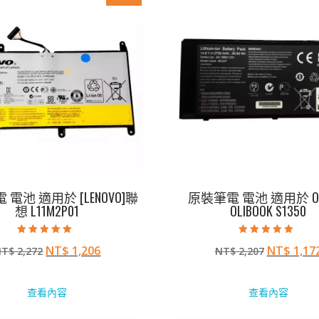
電池 適用於 [LENOVO]聯
原裝筆電 電池 適用於 Oliv
想 L11M2P01
OLIBOOK S1350
評分
評分
原
目
原
NT$
1,206
NT$
1,17
NT$
2,272
NT$
2,207
5.00
5.00
滿分 5
滿分 5
始
前
始
價
價
價
查看內容
查看內容
格：
格：
格：
NT$ 2,272。
NT$ 1,206。
NT$ 2,2