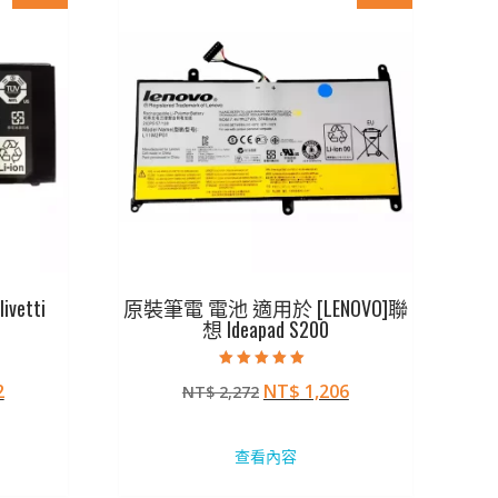
etti
原裝筆電 電池 適用於 [LENOVO]聯
想 Ideapad S200
評分
目
原
目
2
NT$
1,206
NT$
2,272
5.00
滿分 5
前
始
前
價
價
價
查看內容
格：
格：
格：
07。
NT$ 1,172。
NT$ 2,272。
NT$ 1,206。