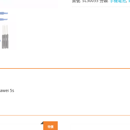
貨號:
SL30055
分類:
手機電池
,
華
為
P8
Lite,Huawei
5s
數
量
wei 5s
特價