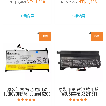
原
目
原
目
NT$
1,310
NT$
1,206
NT$
2,469
NT$
2,272
4.50
5.00
滿分 5
滿分 5
始
前
始
前
價
價
價
價
查看內容
查看內容
格：
格：
格：
格：
NT$ 2,469。
NT$ 1,310。
NT$ 2,272。
NT$ 
特價
特價
原裝筆電 電池 適用於
原裝筆電 電池 適用於
[LENOVO]聯想 Ideapad S200
[ASUS]華碩 A32N1511
評分
評分