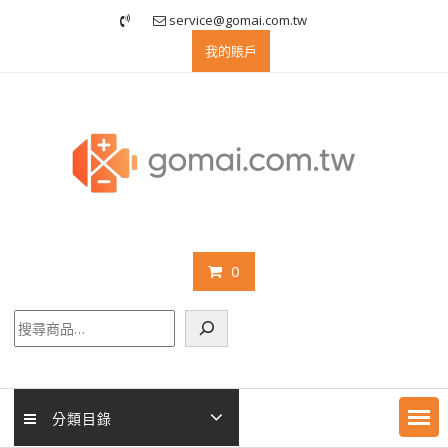
Skip
service@gomai.com.tw
to
我的賬戶
content
0
搜
尋
分類目錄