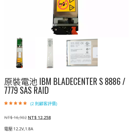
原裝電池 IBM BLADECENTER S 8886 /
7779 SAS RAID
(
2
則顧客評價)
評分
2
4.50
/
5，已有
位顧
客進行評分
原
目
NT$
16,902
NT$
12,258
始
前
電壓:12.2V,1.8A
價
價