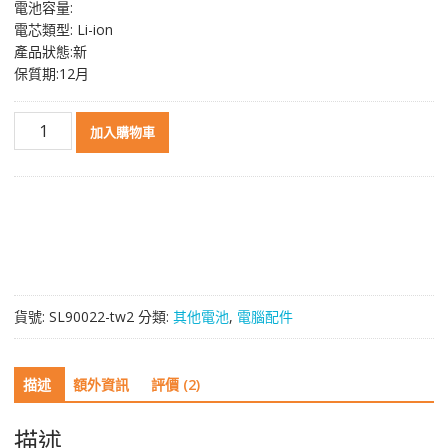
電池容量:
格：
格：
電芯類型: Li-ion
NT$ 16,902。
NT$ 12,258。
產品狀態:新
保質期:12月
原
加入購物車
裝
電
池
IBM
BLADECENTER
S
8886
/
貨號:
SL90022-tw2
分類:
其他電池
,
電腦配件
7779
SAS
RAID
描述
額外資訊
評價 (2)
數
量
描述