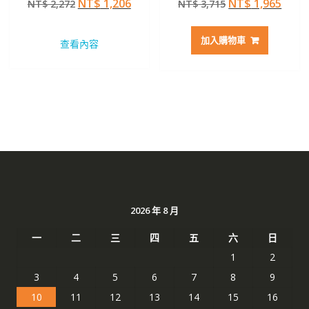
原
目
原
目
NT$
1,206
NT$
1,965
NT$
2,272
NT$
3,715
5.00
5.00
滿分 5
滿分 5
始
前
始
前
價
價
價
價
加入購物車
查看內容
格：
格：
格：
格：
NT$ 2,272。
NT$ 1,206。
NT$ 3,715。
NT$ 
2026 年 8 月
一
二
三
四
五
六
日
1
2
3
4
5
6
7
8
9
10
11
12
13
14
15
16