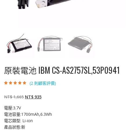
原裝電池 IBM CS-AS2757SL,53P0941
(
2
則顧客評價)
評分
2
5.00
/ 5，
已有
位顧客進
行評分
原
目
NT$
1,665
NT$
935
始
前
電壓:3.7V
價
價
電池容量:1700mAh,6.3Wh
格：
格：
電芯類型: Li-ion
NT$ 1,665。
NT$ 935。
產品狀態:新