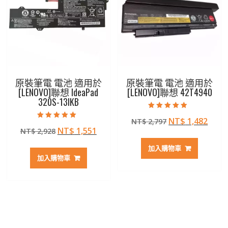
原裝筆電 電池 適用於
原裝筆電 電池 適用於
[LENOVO]聯想 IdeaPad
[LENOVO]聯想 42T4940
320S-13IKB
評分
原
目
NT$
1,482
NT$
2,797
4.50
評分
滿分 5
原
目
NT$
1,551
NT$
2,928
始
前
5.00
滿分 5
始
前
價
價
加入購物車
價
價
格：
格：
加入購物車
格：
格：
NT$ 2,797。
NT$ 
NT$ 2,928。
NT$ 1,551。