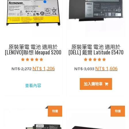
原裝筆電 電池 適用於
原裝筆電 電池 適用於
[LENOVO]聯想 Ideapad S200
[DELL] 戴爾 Latitude E5470
評分
評分
原
目
原
目
NT$
1,206
NT$
1,606
NT$
2,272
NT$
3,033
5.00
5.00
滿分 5
滿分 5
始
前
始
前
價
價
價
價
加入購物車
查看內容
格：
格：
格：
格：
NT$ 2,272。
NT$ 1,206。
NT$ 3,033。
NT$ 
特價
特價