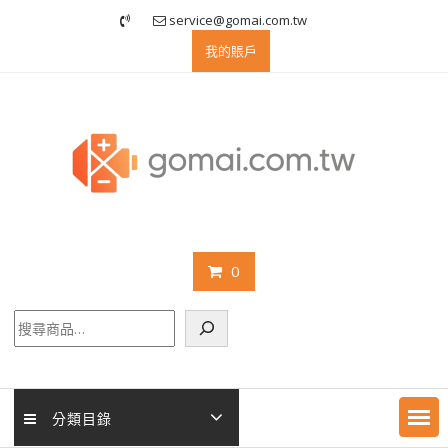
Skip
service@gomai.com.tw
to
我的賬戶
content
0
搜
尋
分類目錄