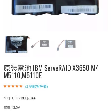
原裝電池 IBM ServeRAID X3650 M4
M5110,M5110E
(
2
則顧客評價)
評分
2
5.00
/ 5，
已有
位顧客進
行評分
原
目
NT$
1,502
NT$
844
始
前
電壓:13.5V
價
價