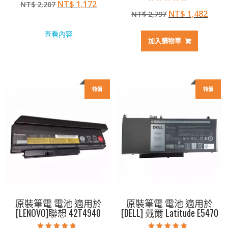
原
目
NT$
1,172
NT$
2,207
4.50
評分
滿分 5
原
目
NT$
1,482
始
前
NT$
2,797
5.00
滿分 5
始
前
價
價
查看內容
價
價
格：
格：
加入購物車
格：
格：
NT$ 2,207。
NT$ 1,172。
NT$ 2,797。
NT$ 
特價
特價
原裝筆電 電池 適用於
原裝筆電 電池 適用於
[LENOVO]聯想 42T4940
[DELL] 戴爾 Latitude E5470