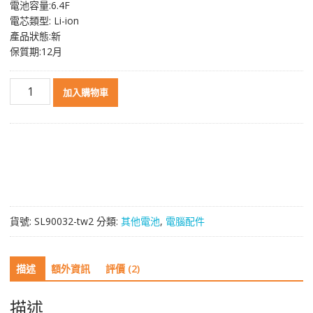
電池容量:6.4F
格：
格：
電芯類型: Li-ion
NT$ 1,502。
NT$ 844。
產品狀態:新
保質期:12月
原
加入購物車
裝
電
池
IBM
ServeRAID
X3650
M4
M5110,M5110E
貨號:
SL90032-tw2
分類:
其他電池
,
電腦配件
數
量
描述
額外資訊
評價 (2)
描述