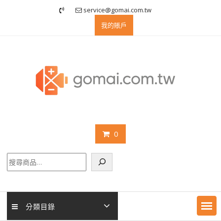
Skip
service@gomai.com.tw
to
我的賬戶
content
0
搜
尋
分類目錄