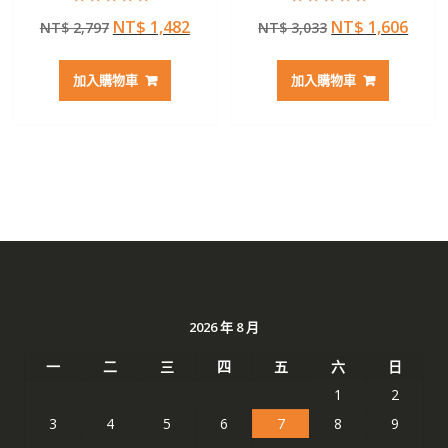
評分
評分
原
目
原
目
NT$
1,482
NT$
1,606
NT$
2,797
NT$
3,033
4.50
5.00
滿分 5
滿分 5
始
前
始
前
價
價
價
價
加入購物車
加入購物車
格：
格：
格：
格：
NT$ 2,797。
NT$ 1,482。
NT$ 3,033。
NT$ 
2026 年 8 月
一
二
三
四
五
六
日
1
2
3
4
5
6
7
8
9