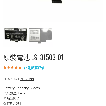
原裝電池 LSI 31503-01
(
2
則顧客評價)
評分
2
5.00
/ 5，
已有
位顧客進
行評分
原
目
NT$
1,421
NT$
799
始
前
Battery Capacity: 5.2Wh
價
價
電芯類型: Li-ion
格：
格：
產品狀態:新
NT$ 1,421。
NT$ 799。
保質期:12月