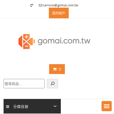
Skip
service@gomai.com.tw
to
我的賬戶
content
0
搜
尋
分類目錄