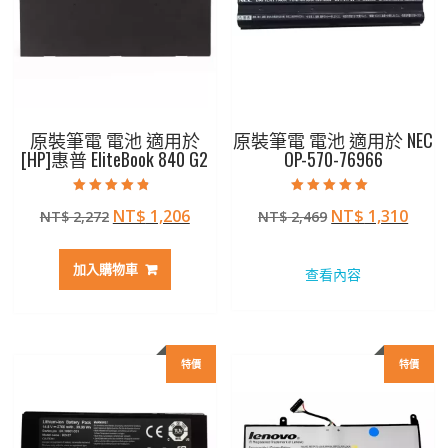
原裝筆電 電池 適用於
原裝筆電 電池 適用於 NEC
[HP]惠普 EliteBook 840 G2
OP-570-76966
評分
評分
原
目
原
目
NT$
1,206
NT$
1,310
NT$
2,272
NT$
2,469
4.50
5.00
滿分 5
滿分 5
始
前
始
前
價
價
價
價
加入購物車
查看內容
格：
格：
格：
格：
NT$ 2,272。
NT$ 1,206。
NT$ 2,469。
NT$ 
特價
特價