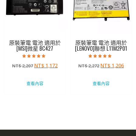
原裝筆電 電池 適用於
原裝筆電 電池 適用於
[MSI]微星 BC427
[LENOVO]聯想 L11M2P01
評分
評分
原
目
原
目
NT$
1,172
NT$
1,206
NT$
2,207
NT$
2,272
5.00
5.00
滿分 5
滿分 5
始
前
始
前
價
價
價
價
查看內容
查看內容
格：
格：
格：
格：
NT$ 2,207。
NT$ 1,172。
NT$ 2,272。
NT$ 