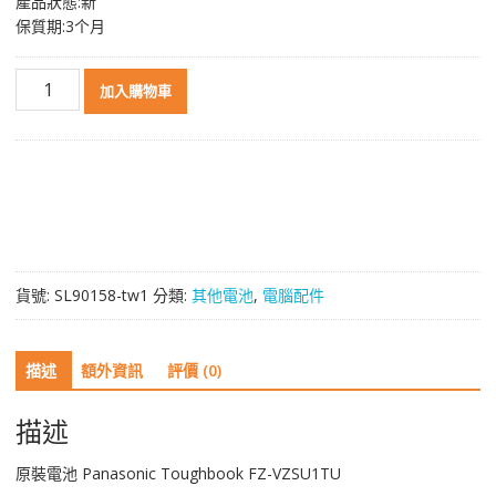
產品狀態:新
保質期:3个月
原
加入購物車
裝
電
池
Panasonic
Toughbook
FZ-
VZSU1TU
數
貨號:
SL90158-tw1
分類:
其他電池
,
電腦配件
量
描述
額外資訊
評價 (0)
描述
原裝電池 Panasonic Toughbook FZ-VZSU1TU