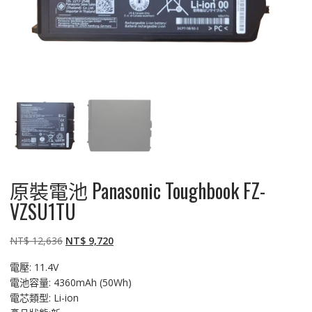
原裝電池 Panasonic Toughbook FZ-
VZSU1TU
原
目
NT$
12,636
NT$
9,720
始
前
電壓: 11.4V
價
價
電池容量: 4360mAh (50Wh)
格：
格：
電芯類型: Li-ion
NT$ 12,636。
NT$ 9,720。