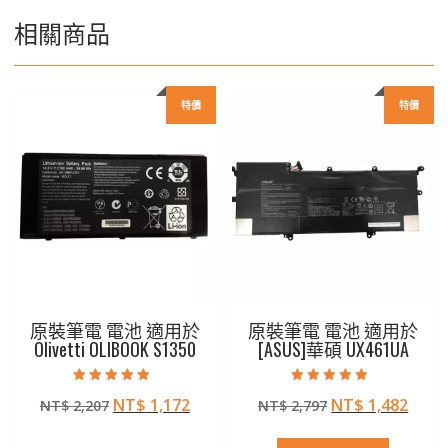
相關商品
特價
特價
原裝筆電 電池 適用於
原裝筆電 電池 適用於
Olivetti OLIBOOK S1350
[ASUS]華碩 UX461UA
評分
評分
原
目
原
目
NT$
1,172
NT$
1,482
NT$
2,207
NT$
2,797
5.00
5.00
滿分 5
滿分 5
始
前
始
前