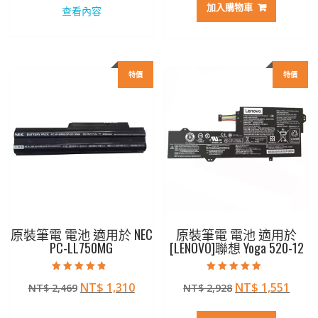
價
價
價
價
加入購物車
查看內容
格：
格：
格：
格：
NT$ 2,207。
NT$ 1,172。
NT$ 2,797。
NT$ 
特價
特價
原裝筆電 電池 適用於 NEC
原裝筆電 電池 適用於
PC-LL750MG
[LENOVO]聯想 Yoga 520-12
評分
評分
原
目
原
目
NT$
1,310
NT$
1,551
NT$
2,469
NT$
2,928
4.50
5.00
滿分 5
滿分 5
始
前
始
前