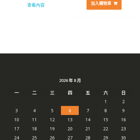
價
價
價
價
加入購物車
查看內容
格：
格：
格：
格：
NT$ 2,469。
NT$ 1,310。
NT$ 2,928。
NT$ 
2026 年 8 月
一
二
三
四
五
六
日
1
2
3
4
5
6
7
8
9
10
11
12
13
14
15
16
17
18
19
20
21
22
23
24
25
26
27
28
29
30