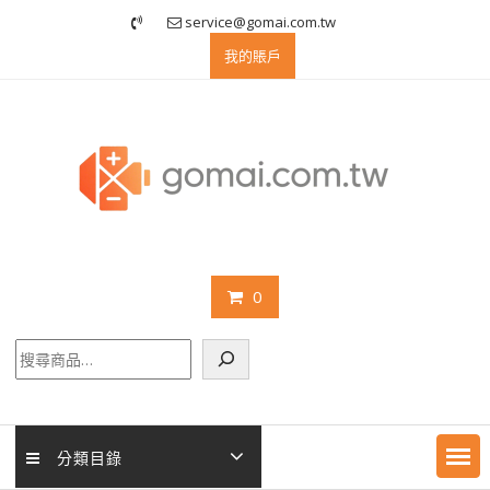
Skip
service@gomai.com.tw
to
我的賬戶
content
0
搜
尋
分類目錄