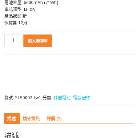
電池容量: 6600mAh (71Wh)
格：
格：
電芯類型: Li-ion
NT$ 2,174。
NT$ 1,274。
產品狀態:新
保質期:12月
原
加入購物車
裝
電
池
[SAMSUNG]
三
星
SP202,SP202A,SP202B
數
貨號:
SL90002-tw1
分類:
其他電池
,
電腦配件
量
描述
額外資訊
評價 (2)
描述