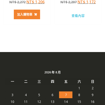
原
目
原
目
NT$
1,206
NT$
1,172
NT$
2,272
NT$
2,207
4.50
4.50
滿分 5
滿分 5
始
前
始
前
價
價
價
價
加入購物車
查看內容
格：
格：
格：
格：
NT$ 2,272。
NT$ 1,206。
NT$ 2,207。
NT$ 
2026 年 8 月
一
二
三
四
五
六
日
1
2
3
4
5
6
7
8
9
10
11
12
13
14
15
16