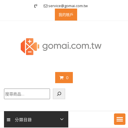
Skip
service@gomai.com.tw
to
我的賬戶
content
0
搜
尋
分類目錄