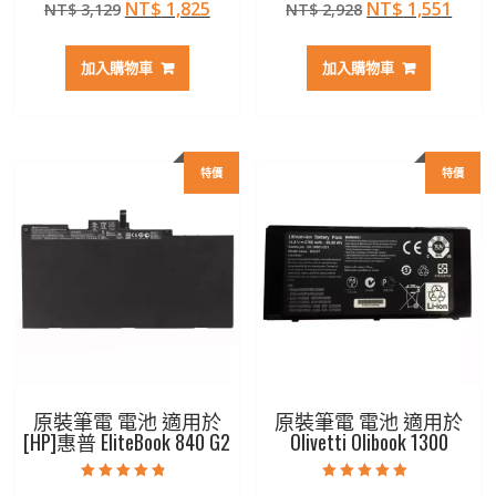
原
目
原
目
NT$
1,825
NT$
1,551
NT$
3,129
NT$
2,928
4.50
5.00
滿分 5
滿分 5
始
前
始
前
價
價
價
價
加入購物車
加入購物車
格：
格：
格：
格：
NT$ 3,129。
NT$ 1,825。
NT$ 2,928。
NT$ 
特價
特價
原裝筆電 電池 適用於
原裝筆電 電池 適用於
[HP]惠普 EliteBook 840 G2
Olivetti Olibook 1300
評分
評分