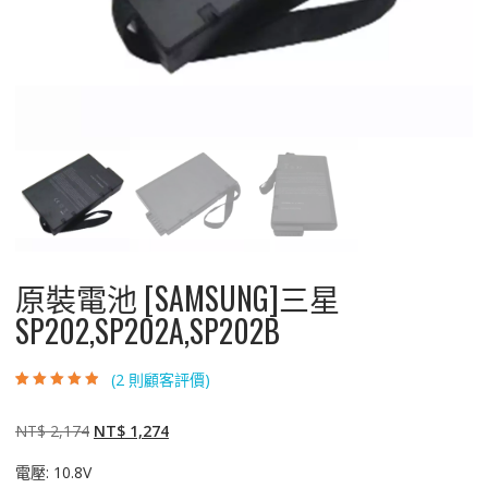
原裝電池 [SAMSUNG]三星
SP202,SP202A,SP202B
(
2
則顧客評價)
評分
2
4.50
/
5，已有
位顧
客進行評分
原
目
NT$
2,174
NT$
1,274
始
前
電壓: 10.8V
價
價