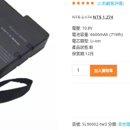
(
2
則顧客評價)
評分
2
5.00
/ 5，
已有
位顧客進
行評分
原
目
NT$
2,174
NT$
1,274
始
前
電壓: 10.8V
價
價
電池容量: 6600mAh (71Wh)
格：
格：
電芯類型: Li-ion
NT$ 2,174。
NT$ 1,2
產品狀態:新
保質期:12月
原
加入購物車
裝
電
池
[SAMSUNG]
三
星
SSB-
P28LS6,SSB-
貨號:
SL90002-tw3
分類:
其他
P28LS6/E,SSB-