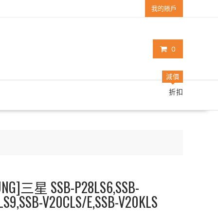
我的賬戶
0
減價
折扣
]三星 SSB-P28LS6,SSB-
LS9,SSB-V20CLS/E,SSB-V20KLS