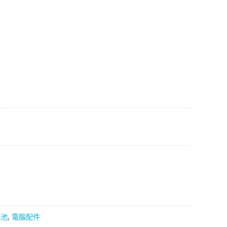
74。
電池
,
電腦配件