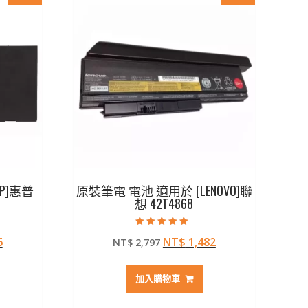
P]惠普
原裝筆電 電池 適用於 [LENOVO]聯
想 42T4868
評分
目
原
目
6
NT$
1,482
NT$
2,797
5.00
滿分 5
前
始
前
價
價
價
加入購物車
格：
格：
格：
72。
NT$ 1,206。
NT$ 2,797。
NT$ 1,482。