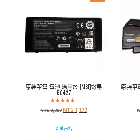
原裝筆電 電池 適用於 [MSI]微星
原裝筆電 
BC427
評分
原
目
NT$
1,172
NT$
2,207
5.00
滿分 5
始
前
價
價
查看內容
格：
格：
NT$ 2,207。
NT$ 1,172。