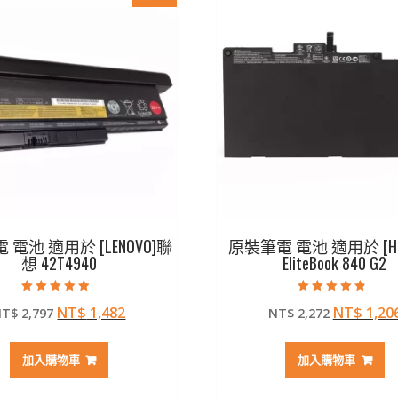
電池 適用於 [LENOVO]聯
原裝筆電 電池 適用於 [H
想 42T4940
EliteBook 840 G2
評分
評分
原
目
原
NT$
1,482
NT$
1,20
NT$
2,797
NT$
2,272
4.50
4.50
滿分 5
滿分 5
始
前
始
價
價
價
加入購物車
加入購物車
格：
格：
格：
NT$ 2,797。
NT$ 1,482。
NT$ 2,2