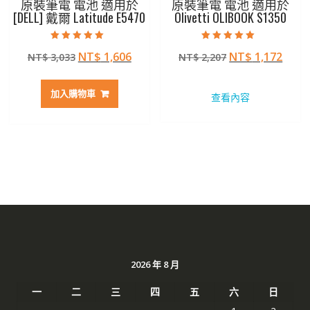
原裝筆電 電池 適用於
原裝筆電 電池 適用於
[DELL] 戴爾 Latitude E5470
Olivetti OLIBOOK S1350
評分
評分
原
目
原
目
NT$
1,606
NT$
1,172
NT$
3,033
NT$
2,207
5.00
5.00
滿分 5
滿分 5
始
前
始
前
價
價
價
價
加入購物車
查看內容
格：
格：
格：
格：
NT$ 3,033。
NT$ 1,606。
NT$ 2,207。
NT$ 
2026 年 8 月
一
二
三
四
五
六
日