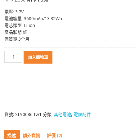
始
前
電壓: 3.7V
價
價
電池容量: 3600mAh/13.32Wh
格：
格：
電芯類型: Li-ion
NT$ 2,396。
NT$ 1,598。
產品狀態:新
保質期:3个月
原
加入購物車
裝
電
池
ZEBRA
82-
71364-
04
82-
貨號:
SL90086-tw1
分類:
其他電池
,
電腦配件
71364-
05,MC75A0,MC75,MC75,BTRY-
MC7XEAB00
描述
額外資訊
評價 (2)
數