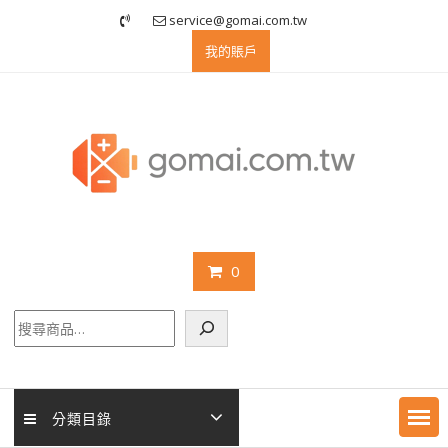
Skip
service@gomai.com.tw
to
我的賬戶
content
0
搜
尋
分類目錄