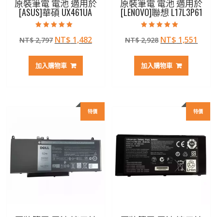
原裝筆電 電池 適用於
原裝筆電 電池 適用於
[ASUS]華碩 UX461UA
[LENOVO]聯想 L17L3P61
評分
評分
原
目
原
目
NT$
1,482
NT$
1,551
NT$
2,797
NT$
2,928
5.00
5.00
滿分 5
滿分 5
始
前
始
前
價
價
價
價
加入購物車
加入購物車
格：
格：
格：
格：
NT$ 2,797。
NT$ 1,482。
NT$ 2,928。
NT$ 
特價
特價