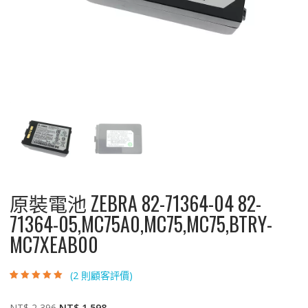
原裝電池 ZEBRA 82-71364-04 82-
71364-05,MC75A0,MC75,MC75,BTRY-
MC7XEAB00
(
2
則顧客評價)
評分
2
5.00
/ 5，
已有
位顧客進
行評分
原
目
NT$
2,396
NT$
1,598