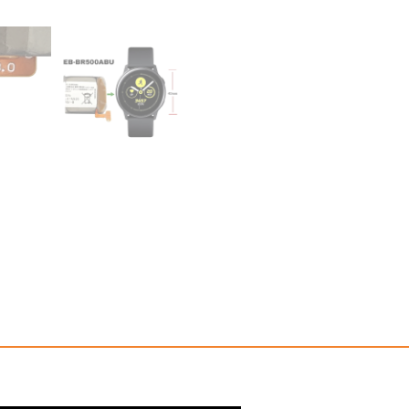
三
星
Galaxy
Watch
Active(40mm)
SM-
R500
數
量