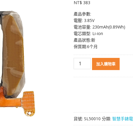
NT$
383
產品參數:
電壓: 3.85V
電池容量: 230mAh(0.89Wh)
電芯類型: Li-ion
產品狀態:新
保質期:6个月
智
加入購物車
慧
手
錶
電
池
EB-
BR500ABU
適
貨號:
SL50010
分類:
智慧手錶電
用
於
[SAMSUNG]