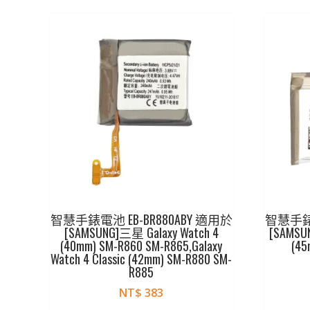
智慧手錶電池 EB-BR880ABY 適用於
智慧手錶電
[SAMSUNG]三星 Galaxy Watch 4
[SAMSUN
(40mm) SM-R860 SM-R865,Galaxy
(45
Watch 4 Classic (42mm) SM-R880 SM-
R885
NT$
383