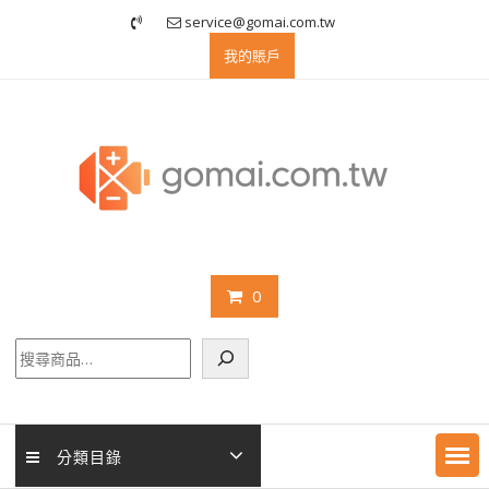
Skip
service@gomai.com.tw
to
我的賬戶
content
0
搜
尋
分類目錄