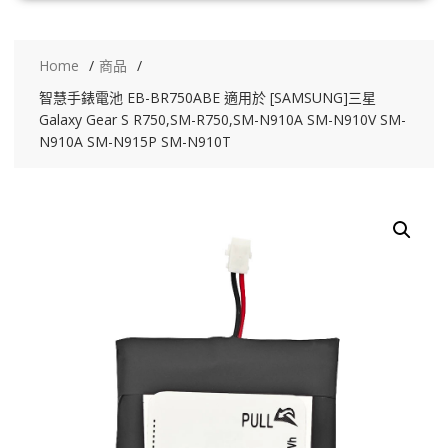
Home
商品
智慧手錶電池 EB-BR750ABE 適用於 [SAMSUNG]三星
Galaxy Gear S R750,SM-R750,SM-N910A SM-N910V SM-
N910A SM-N915P SM-N910T