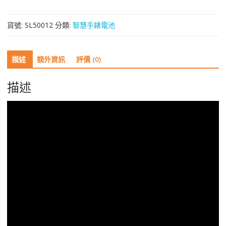
BR750ABE
適
貨號:
SL50012
分類:
智慧手錶電池
用
於
[SAMSUNG]
描述
額外資訊
評價 (0)
三
星
Galaxy
描述
Gear
S
R750,SM-
R750,SM-
N910A
SM-
N910V
SM-
N910A
SM-
N915P
SM-