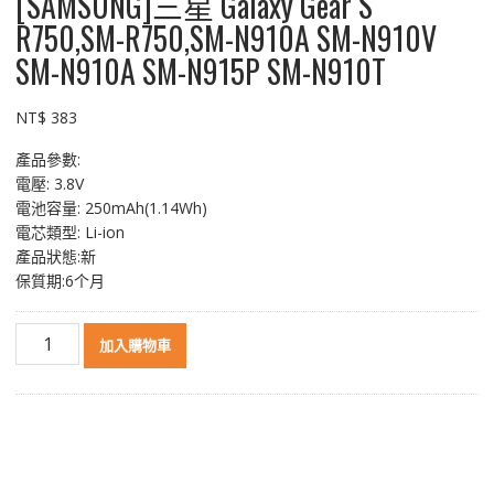
[SAMSUNG]三星 Galaxy Gear S
R750,SM-R750,SM-N910A SM-N910V
SM-N910A SM-N915P SM-N910T
NT$
383
產品參數:
電壓: 3.8V
電池容量: 250mAh(1.14Wh)
電芯類型: Li-ion
產品狀態:新
保質期:6个月
智
加入購物車
慧
手
錶
電
池
EB-