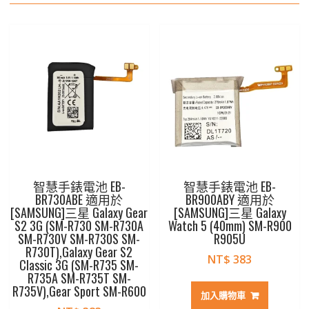
智慧手錶電池 EB-
智慧手錶電池 EB-
BR730ABE 適用於
BR900ABY 適用於
[SAMSUNG]三星 Galaxy Gear
[SAMSUNG]三星 Galaxy
S2 3G (SM-R730 SM-R730A
Watch 5 (40mm) SM-R900
SM-R730V SM-R730S SM-
R905U
R730T),Galaxy Gear S2
NT$
383
Classic 3G (SM-R735 SM-
R735A SM-R735T SM-
R735V),Gear Sport SM-R600
加入購物車