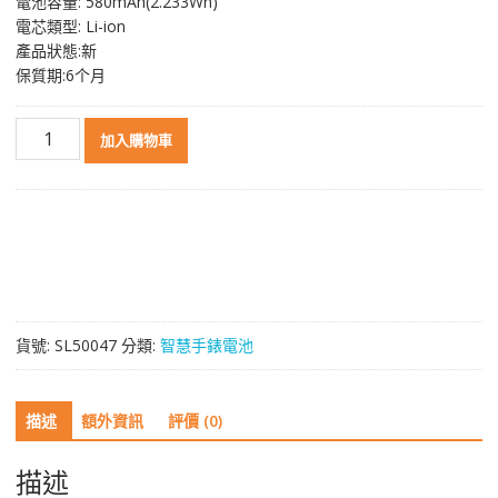
電池容量: 580mAh(2.233Wh)
電芯類型: Li-ion
產品狀態:新
保質期:6个月
智
加入購物車
慧
手
錶
電
池
XTC-
Z1S
適
貨號:
SL50047
分類:
智慧手錶電池
用
於
imoo
描述
額外資訊
評價 (0)
Watch
Phone
Z1/Z1Y/Z2S/Q1/Q1Y/Q2
描述
數