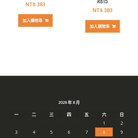
R815
NT$
383
NT$
383
加入購物車
加入購物車
2026 年 8 月
一
二
三
四
五
六
日
1
2
3
4
5
6
7
8
9