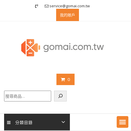
Skip
service@gomai.com.tw
to
我的賬戶
content
0
搜
尋
分類目錄