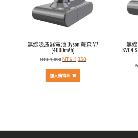
無線吸塵器電池 Dyson 戴森 V7
無線
(4000mAh)
SV04,S
原
目
NT$
1,350
NT$
1,890
始
前
價
價
加入購物車
格：
格：
NT$ 1,890。
NT$ 1,350。