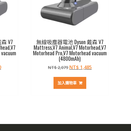
森 V7
無線吸塵器電池 Dyson 戴森 V7
rhead,V7
Mattress,V7 Animal,V7 Motorhead,V7
d vacuum
Motorhead Pro,V7 Motorhead vacuum
(4800mAh)
目
原
目
0
NT$
1,485
NT$
2,079
前
始
前
價
價
價
加入購物車
格：
格：
格：
90。
NT$ 1,350。
NT$ 2,079。
NT$ 1,485。