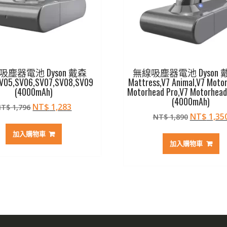
吸塵器電池 Dyson 戴森
無線吸塵器電池 Dyson 戴
V05,SV06,SV07,SV08,SV09
Mattress,V7 Animal,V7 Moto
(4000mAh)
Motorhead Pro,V7 Motorhea
(4000mAh)
原
目
NT$
1,283
NT$
1,796
原
NT$
1,35
始
前
NT$
1,890
始
價
價
加入購物車
價
格：
格：
加入購物車
格：
NT$ 1,796。
NT$ 1,283。
NT$ 1,8