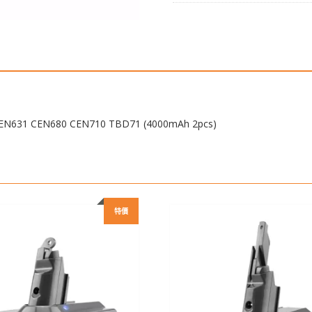
CEN530,CEN531,CEN630,CEN
CEN680
CEN710
TBD71
(4000mAh
2pcs)
數
量
31 CEN680 CEN710 TBD71 (4000mAh 2pcs)
特價