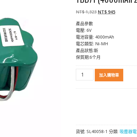
原
目
NT$
1,323
NT$
945
始
前
產品參數
價
價
電壓: 6V
格：
格：
電池容量: 4000mAh
NT$ 1,323。
NT$ 945。
電芯類型: Ni-MH
產品狀態:新
保質期:6个月
智
加入購物車
能
吸
塵
機
器
人
電
池
貨號:
SL40058-1
分類:
吸塵器電
ECOVACS