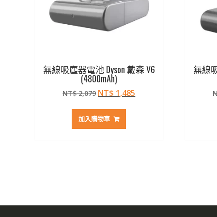
無線吸塵器電池 Dyson 戴森 V6
無線吸塵
(4800mAh)
原
目
NT$
1,485
NT$
2,079
始
前
價
價
加入購物車
格：
格：
NT$ 2,079。
NT$ 1,485。