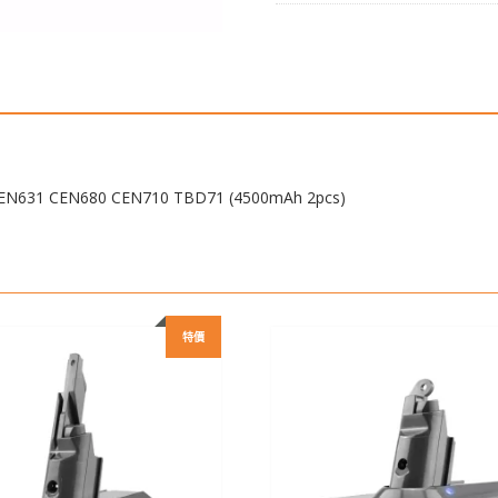
CEN530,CEN531,CEN630,CEN
CEN680
CEN710
TBD71
(4500mAh
2pcs)
數
量
31 CEN680 CEN710 TBD71 (4500mAh 2pcs)
特價