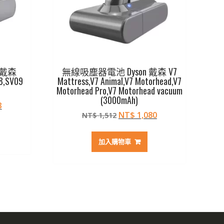
 戴森
無線吸塵器電池 Dyson 戴森 V7
8,SV09
Mattress,V7 Animal,V7 Motorhead,V7
Motorhead Pro,V7 Motorhead vacuum
(3000mAh)
目
3
原
目
NT$
1,080
前
NT$
1,512
始
前
價
價
價
格：
加入購物車
格：
格：
96。
NT$ 1,283。
NT$ 1,512。
NT$ 1,080。