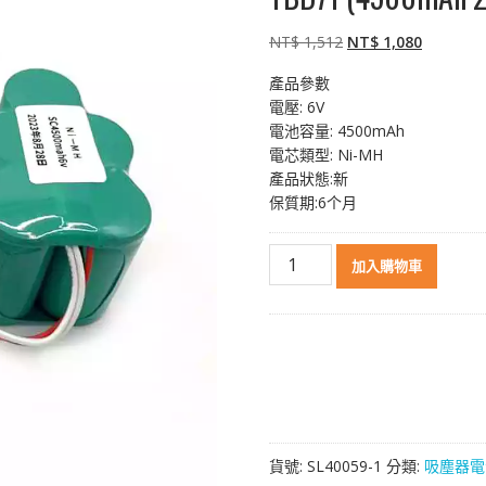
原
目
NT$
1,512
NT$
1,080
始
前
產品參數
價
價
電壓: 6V
格：
格：
電池容量: 4500mAh
NT$ 1,512。
NT$ 1,0
電芯類型: Ni-MH
產品狀態:新
保質期:6个月
智
加入購物車
能
吸
塵
機
器
人
電
池
貨號:
SL40059-1
分類:
吸塵器電
ECOVACS