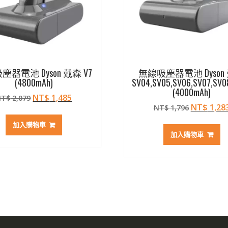
器電池 Dyson 戴森 V7
無線吸塵器電池 Dyson
(4800mAh)
SV04,SV05,SV06,SV07,SV0
(4000mAh)
原
目
NT$
1,485
NT$
2,079
原
NT$
1,28
始
前
NT$
1,796
始
價
價
加入購物車
價
格：
格：
加入購物車
格：
NT$ 2,079。
NT$ 1,485。
NT$ 1,7