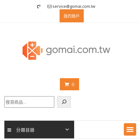
Skip
service@gomai.com.tw
to
我的賬戶
content
0
搜
尋
分類目錄