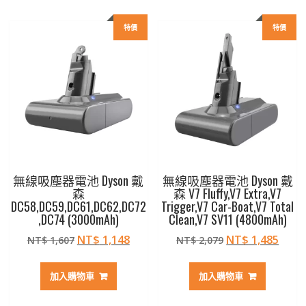
特價
特價
無線吸塵器電池 Dyson 戴
無線吸塵器電池 Dyson 戴
森
森 V7 Fluffy,V7 Extra,V7
DC58,DC59,DC61,DC62,DC72
Trigger,V7 Car-Boat,V7 Total
,DC74 (3000mAh)
Clean,V7 SV11 (4800mAh)
原
目
原
目
NT$
1,148
NT$
1,485
NT$
1,607
NT$
2,079
始
前
始
前
價
價
價
價
加入購物車
加入購物車
格：
格：
格：
格：
NT$ 1,607。
NT$ 1,148。
NT$ 2,079。
NT$ 