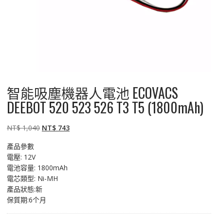
智能吸塵機器人電池 ECOVACS
DEEBOT 520 523 526 T3 T5 (1800mAh)
原
目
NT$
1,040
NT$
743
始
前
產品參數
價
價
電壓: 12V
格：
格：
電池容量: 1800mAh
NT$ 1,040。
NT$ 743。
電芯類型: Ni-MH
產品狀態:新
保質期:6个月