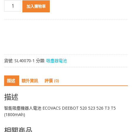
智
加入購物車
能
吸
塵
機
器
人
電
池
貨號:
SL40070-1
分類:
吸塵器電池
ECOVACS
DEEBOT
520
描述
額外資訊
評價 (0)
523
526
T3
描述
T5
(1800mAh)
智能吸塵機器人電池 ECOVACS DEEBOT 520 523 526 T3 T5
數
(1800mAh)
量
相關商品