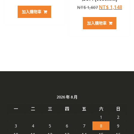
始
前
原
目
NT$
1,148
NT$
1,607
價
價
加入購物車
始
前
格：
格：
價
價
NT$ 1,796。
NT$ 1,283。
加入購物車
格：
格：
NT$ 1,607。
NT$ 
2026 年 8 月
一
二
三
四
五
六
日
1
2
3
4
5
6
7
8
9