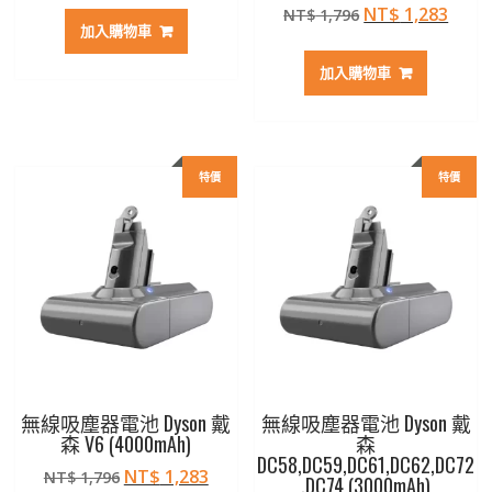
原
目
NT$
1,283
NT$
1,796
價
價
加入購物車
始
前
格：
格：
價
價
NT$ 1,512。
NT$ 1,080。
加入購物車
格：
格：
NT$ 1,796。
NT$ 
特價
特價
無線吸塵器電池 Dyson 戴
無線吸塵器電池 Dyson 戴
森 V6 (4000mAh)
森
DC58,DC59,DC61,DC62,DC72
原
目
NT$
1,283
NT$
1,796
,DC74 (3000mAh)