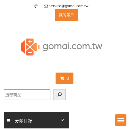
Skip
service@gomai.com.tw
to
我的賬戶
content
0
搜
尋
分類目錄