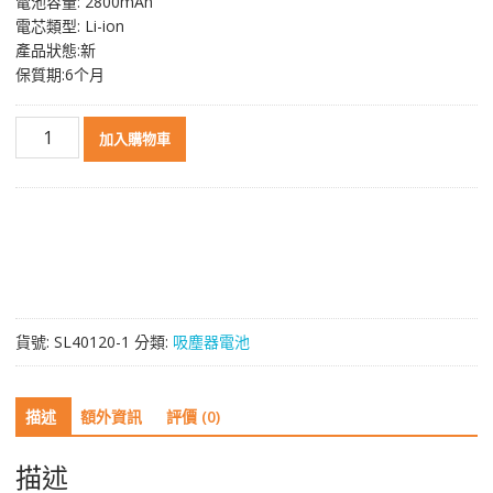
電池容量: 2800mAh
NT$ 1,134。
NT$ 810。
電芯類型: Li-ion
產品狀態:新
保質期:6个月
智
加入購物車
能
吸
塵
機
器
人
電
池
貨號:
SL40120-1
分類:
吸塵器電池
HOMENICE
H8,,Dibea
DT550
描述
額外資訊
評價 (0)
ZN808
ZN909
數
描述
量