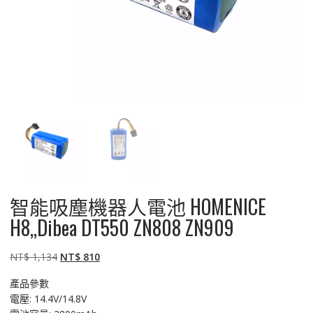
智能吸塵機器人電池 HOMENICE
H8,,Dibea DT550 ZN808 ZN909
原
目
NT$
1,134
NT$
810
始
前
產品參數
價
價
電壓: 14.4V/14.8V
格：
格：