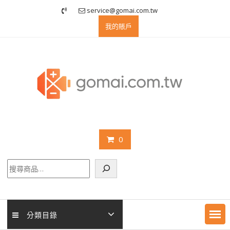
Skip
service@gomai.com.tw
to
我的賬戶
content
0
搜
尋
分類目錄