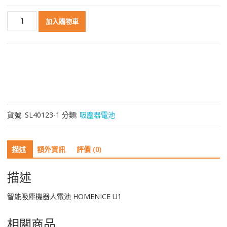
智
加入購物車
能
吸
塵
機
器
人
電
池
貨號:
SL40123-1
分類:
吸塵器電池
HOMENICE
U1
數
描述
額外資訊
評價 (0)
量
描述
智能吸塵機器人電池 HOMENICE U1
相關商品