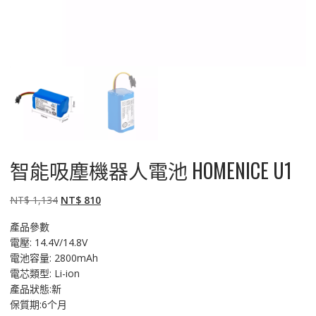
智能吸塵機器人電池 HOMENICE U1
原
目
NT$
1,134
NT$
810
始
前
產品參數
價
價
電壓: 14.4V/14.8V
格：
格：
電池容量: 2800mAh
NT$ 1,134。
NT$ 810。
電芯類型: Li-ion
產品狀態:新
保質期:6个月