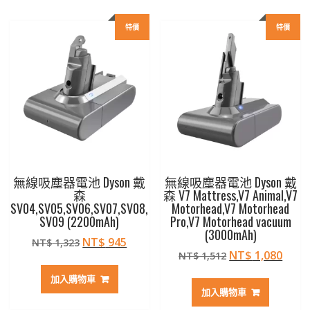
特價
特價
無線吸塵器電池 Dyson 戴
無線吸塵器電池 Dyson 戴
森
森 V7 Mattress,V7 Animal,V7
SV04,SV05,SV06,SV07,SV08,
Motorhead,V7 Motorhead
SV09 (2200mAh)
Pro,V7 Motorhead vacuum
(3000mAh)
原
目
NT$
945
NT$
1,323
原
目
NT$
1,080
始
前
NT$
1,512
始
前
價
價
加入購物車
價
價
格：
格：
加入購物車
格：
格：
NT$ 1,323。
NT$ 945。