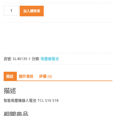
智
加入購物車
能
吸
塵
機
器
人
電
池
貨號:
SL40135-1
分類:
吸塵器電池
TCL
S16
S18
描述
額外資訊
評價 (0)
數
量
描述
智能吸塵機器人電池 TCL S16 S18
相關商品