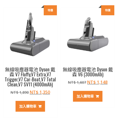
特價
特價
無線吸塵器電池 Dyson 戴
無線吸塵器電池 Dyson 戴
森 V7 Fluffy,V7 Extra,V7
森 V6 (3000mAh)
Trigger,V7 Car-Boat,V7 Total
原
目
NT$
1,148
NT$
1,607
Clean,V7 SV11 (4000mAh)
始
前
原
目
NT$
1,350
NT$
1,890
價
價
加入購物車
始
前
格：
格：
價
價
NT$ 1,607。
NT$ 
加入購物車
格：
格：
NT$ 1,890。
NT$ 1,350。