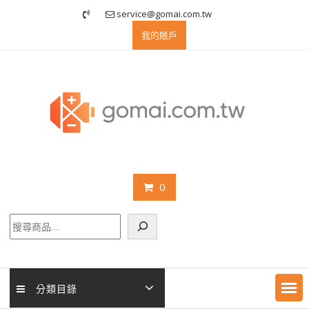
Skip
service@gomai.com.tw
to
我的賬戶
content
0
搜
尋
分類目錄