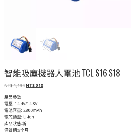
智能吸塵機器人電池 TCL S16 S18
原
目
NT$
1,134
NT$
810
始
前
產品參數
價
價
電壓: 14.4V/14.8V
格：
格：
電池容量: 2800mAh
NT$ 1,134。
NT$ 810。
電芯類型: Li-ion
產品狀態:新
保質期:6个月