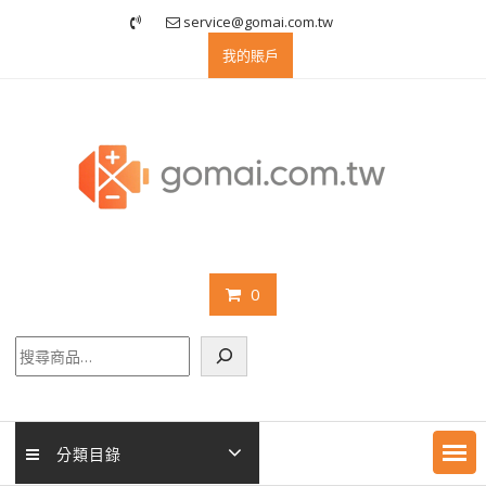
Skip
service@gomai.com.tw
to
我的賬戶
content
0
搜
尋
分類目錄