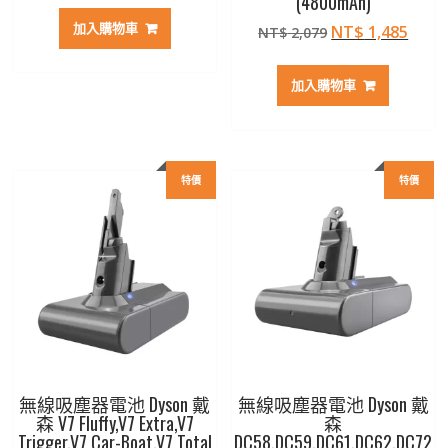
(4800mAh)
價
價
加入購物車
原
目
NT$
1,485
NT$
2,079
格：
格：
始
前
NT$ 2,079。
NT$ 1,485。
價
價
加入購物車
格：
格：
NT$ 2,079。
NT$ 
特價
特價
無線吸塵器電池 Dyson 戴
無線吸塵器電池 Dyson 戴
森 V7 Fluffy,V7 Extra,V7
森
Trigger,V7 Car-Boat,V7 Total
DC58,DC59,DC61,DC62,DC72