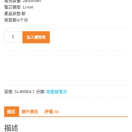
電池容量: 2800mAh
NT$ 1,040。
NT$ 743。
電芯類型: Li-ion
產品狀態:新
保質期:6个月
智
加入購物車
能
吸
塵
機
器
人
電
池
貨號:
SL40084-1
分類:
吸塵器電池
TOMEFON
TF-
S450
描述
額外資訊
評價 (0)
TF-
S750
(2800mAh)
描述
數