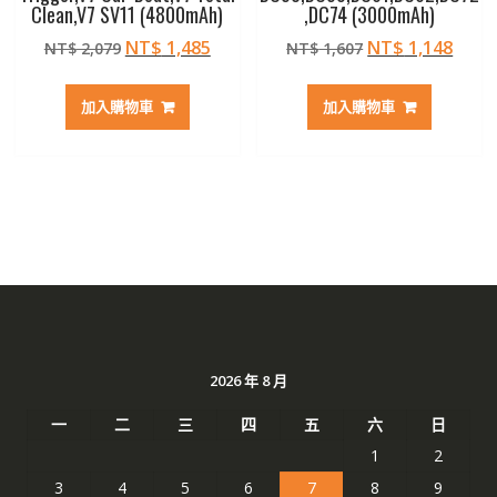
Clean,V7 SV11 (4800mAh)
,DC74 (3000mAh)
原
目
原
目
NT$
1,485
NT$
1,148
NT$
2,079
NT$
1,607
始
前
始
前
價
價
價
價
加入購物車
加入購物車
格：
格：
格：
格：
NT$ 2,079。
NT$ 1,485。
NT$ 1,607。
NT$ 
2026 年 8 月
一
二
三
四
五
六
日
1
2
3
4
5
6
7
8
9