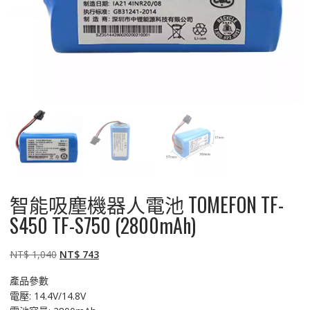
智能吸塵機器人電池 TOMEFON TF-
S450 TF-S750 (2800mAh)
原
目
NT$
1,040
NT$
743
始
前
產品參數
價
價
電壓: 14.4V/14.8V
格：
格：