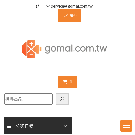
Skip
service@gomai.com.tw
to
我的賬戶
content
0
搜
尋
分類目錄