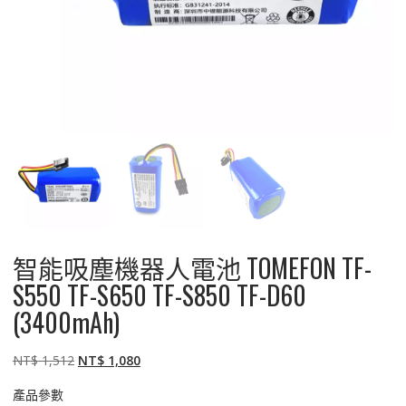
智能吸塵機器人電池 TOMEFON TF-
S550 TF-S650 TF-S850 TF-D60
(3400mAh)
原
目
NT$
1,512
NT$
1,080
始
前
產品參數
價
價