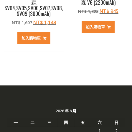
森
森 V6 (2200mAh)
SV04,SV05,SV06,SV07,SV08,
原
目
NT$
945
NT$
1,323
SV09 (3000mAh)
始
前
原
目
NT$
1,148
NT$
1,607
價
價
加入購物車
始
前
格：
格：
價
價
NT$ 1,323。
NT$ 
加入購物車
格：
格：
NT$ 1,607。
NT$ 1,148。
2026 年 8 月
一
二
三
四
五
六
日
1
2