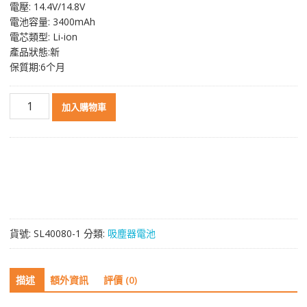
電壓: 14.4V/14.8V
格：
格：
電池容量: 3400mAh
NT$ 1,512。
NT$ 1,080。
電芯類型: Li-ion
產品狀態:新
保質期:6个月
智
加入購物車
能
吸
塵
機
器
人
電
池
貨號:
SL40080-1
分類:
吸塵器電池
TOMEFON
TF-
S550
描述
額外資訊
評價 (0)
TF-
S650