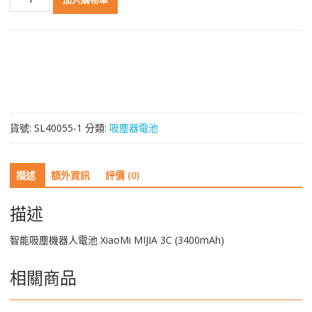
能
吸
塵
機
器
人
電
池
貨號:
SL40055-1
分類:
吸塵器電池
XiaoMi
MIJIA
3C
描述
額外資訊
評價 (0)
(3400mAh)
數
量
描述
智能吸塵機器人電池 XiaoMi MIJIA 3C (3400mAh)
相關商品