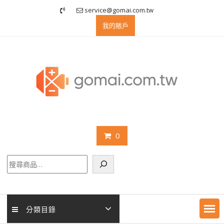
Skip
service@gomai.com.tw
to
我的賬戶
content
0
搜
尋
分類目錄