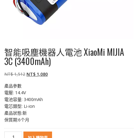
智能吸塵機器人電池 XiaoMi MIJIA
3C (3400mAh)
原
目
NT$
1,512
NT$
1,080
始
前
產品參數
價
價
電壓: 14.4V
格：
格：
電池容量: 3400mAh
NT$ 1,512。
NT$ 1,080。
電芯類型: Li-ion
產品狀態:新
保質期:6个月
智
加入購物車