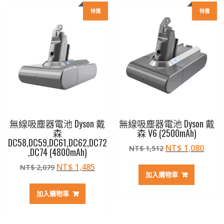
特價
特價
無線吸塵器電池 Dyson 戴
無線吸塵器電池 Dyson 戴
森
森 V6 (2500mAh)
DC58,DC59,DC61,DC62,DC72
原
目
NT$
1,080
NT$
1,512
,DC74 (4800mAh)
始
前
原
目
NT$
1,485
NT$
2,079
價
價
加入購物車
始
前
格：
格：
價
價
NT$ 1,512。
NT$ 
加入購物車
格：
格：
NT$ 2,079。
NT$ 1,485。