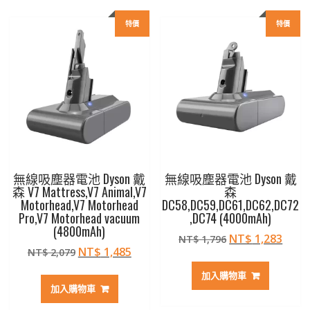
特價
特價
無線吸塵器電池 Dyson 戴
無線吸塵器電池 Dyson 戴
森 V7 Mattress,V7 Animal,V7
森
Motorhead,V7 Motorhead
DC58,DC59,DC61,DC62,DC72
Pro,V7 Motorhead vacuum
,DC74 (4000mAh)
(4800mAh)
原
目
NT$
1,283
NT$
1,796
原
目
NT$
1,485
NT$
2,079
始
前
始
前
價
價
加入購物車
價
價
格：
格：
加入購物車
格：
格：
NT$ 1,796。
NT$ 