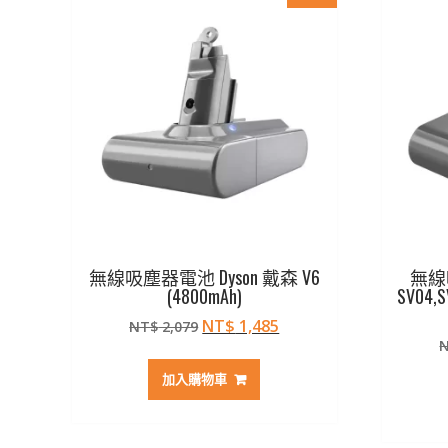
無線吸塵器電池 Dyson 戴森 V6
無線
(4800mAh)
SV04,S
原
目
NT$
1,485
NT$
2,079
始
前
價
價
加入購物車
格：
格：
NT$ 2,079。
NT$ 1,485。