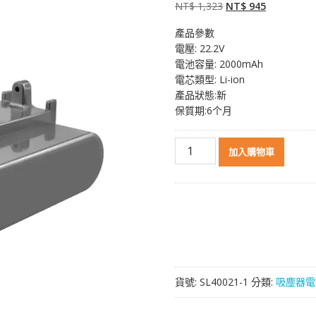
原
目
NT$
1,323
NT$
945
始
前
產品參數
價
價
電壓: 22.2V
格：
格：
電池容量: 2000mAh
NT$ 1,323。
NT$ 945。
電芯類型: Li-ion
產品狀態:新
保質期:6个月
無
加入購物車
線
吸
塵
器
電
池
Dyson
戴
貨號:
SL40021-1
分類:
吸塵器電
森
DC34
Animal,DC44