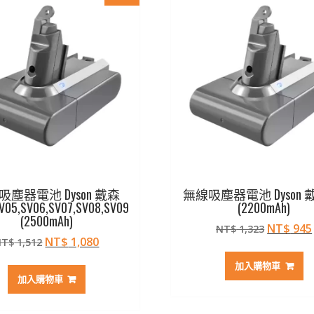
吸塵器電池 Dyson 戴森
無線吸塵器電池 Dyson 戴
V05,SV06,SV07,SV08,SV09
(2200mAh)
(2500mAh)
原
NT$
945
NT$
1,323
原
目
NT$
1,080
NT$
1,512
始
始
前
價
加入購物車
價
價
格：
加入購物車
格：
格：
NT$ 1,3
NT$ 1,512。
NT$ 1,080。