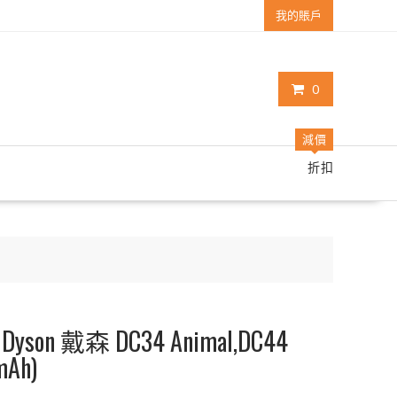
我的賬戶
0
減價
折扣
n 戴森 DC34 Animal,DC44
mAh)