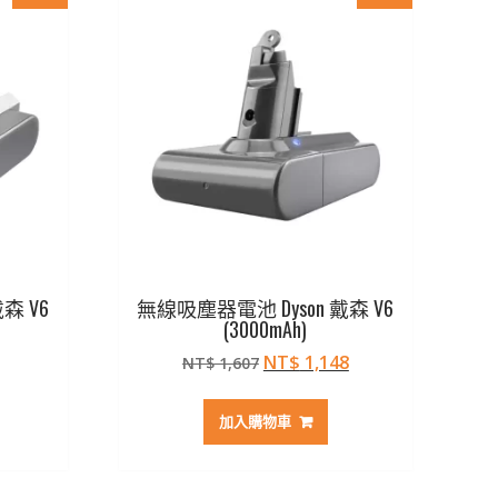
森 V6
無線吸塵器電池 Dyson 戴森 V6
(3000mAh)
目
原
目
NT$
1,148
NT$
1,607
前
始
前
價
價
價
加入購物車
格：
格：
格：
23。
NT$ 945。
NT$ 1,607。
NT$ 1,148。