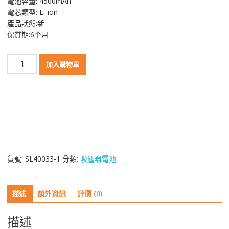
電池容量: 4500mAh
NT$ 4,158。
NT$ 2,970。
電芯類型: Li-ion
產品狀態:新
保質期:6个月
無
加入購物車
線
吸
塵
器
電
池
Dyson
戴
貨號:
SL40033-1
分類:
吸塵器電池
森
V10
Digital
描述
額外資訊
評價 (0)
Slim,V11
mini
(4500mAh,click-
描述
in)