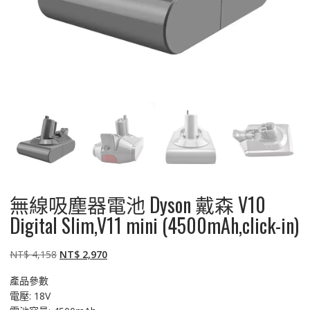
無線吸塵器電池 Dyson 戴森 V10
Digital Slim,V11 mini (4500mAh,click-in)
原
目
NT$
4,158
NT$
2,970
始
前
產品參數
價
價
電壓: 18V
格：
格：