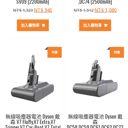
SV09 (2200mAh)
,DC74 (2500mAh)
原
目
原
目
NT$
945
NT$
1,080
NT$
1,323
NT$
1,512
始
前
始
前
價
價
價
價
加入購物車
加入購物車
格：
格：
格：
格：
NT$ 1,323。
NT$ 945。
NT$ 1,512。
NT$ 
特價
特價
無線吸塵器電池 Dyson 戴
無線吸塵器電池 Dyson 戴
森 V7 Fluffy,V7 Extra,V7
森
Trigger,V7 Car-Boat,V7 Total
DC58,DC59,DC61,DC62,DC72