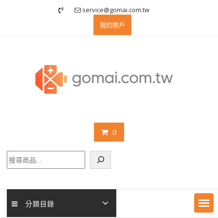
Skip
service@gomai.com.tw
to
我的賬戶
content
0
搜
尋
分類目錄