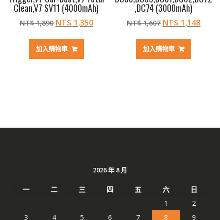
Clean,V7 SV11 (4000mAh)
,DC74 (3000mAh)
原
目
原
目
NT$
1,350
NT$
1,148
NT$
1,890
NT$
1,607
始
前
始
前
價
價
價
價
加入購物車
加入購物車
格：
格：
格：
格：
NT$ 1,890。
NT$ 1,350。
NT$ 1,607。
NT$ 
2026 年 8 月
一
二
三
四
五
六
日
1
2
3
4
5
6
7
8
9