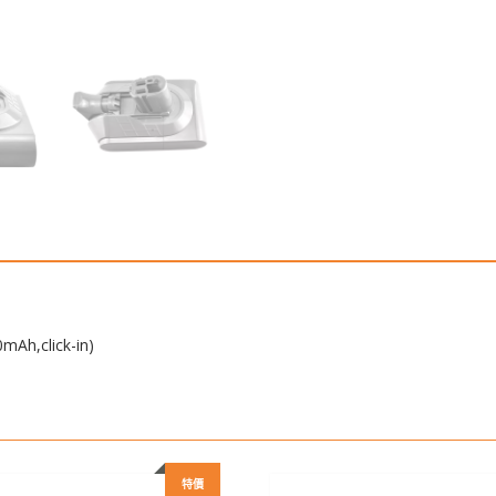
Slim,V11
mini
(5000mAh,click-
in)
數
量
Ah,click-in)
特價