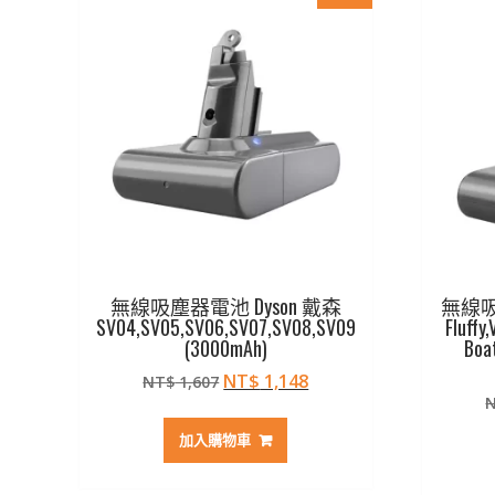
無線吸塵器電池 Dyson 戴森
無線吸塵
SV04,SV05,SV06,SV07,SV08,SV09
Fluffy
(3000mAh)
Boat
原
目
NT$
1,148
NT$
1,607
始
前
價
價
加入購物車
格：
格：
NT$ 1,607。
NT$ 1,148。