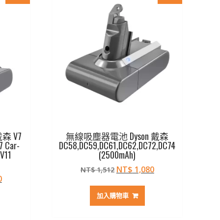
森 V7
無線吸塵器電池 Dyson 戴森
V7 Car-
DC58,DC59,DC61,DC62,DC72,DC74
SV11
(2500mAh)
原
目
NT$
1,080
NT$
1,512
目
0
始
前
前
價
價
加入購物車
價
格：
格：
格：
NT$ 1,512。
NT$ 1,080。