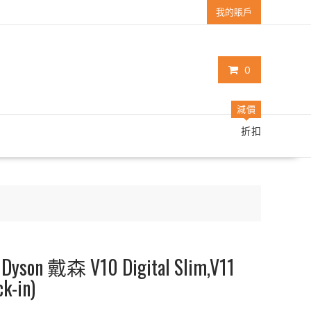
我的賬戶
0
減價
折扣
 戴森 V10 Digital Slim,V11
k-in)