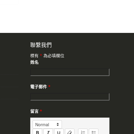
90。
NT$ 1,350。
聯繫我們
標有
*
為必填欄位
姓名
電子郵件
*
留言
*