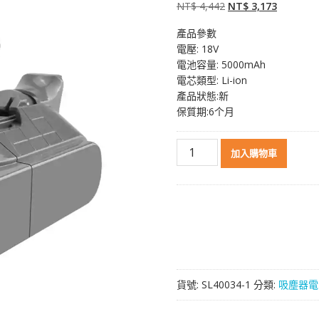
原
目
NT$
4,442
NT$
3,173
始
前
產品參數
價
價
電壓: 18V
格：
格：
電池容量: 5000mAh
NT$ 4,442。
NT$ 3,1
電芯類型: Li-ion
產品狀態:新
保質期:6个月
無
加入購物車
線
吸
塵
器
電
池
Dyson
戴
貨號:
SL40034-1
分類:
吸塵器電
森
V10
Digital