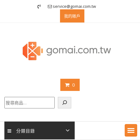
Skip
service@gomai.com.tw
to
我的賬戶
content
0
搜
尋
分類目錄