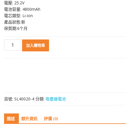
電壓: 25.2V
格：
格：
電池容量: 4800mAh
NT$ 3,402。
NT$ 2,430。
電芯類型: Li-ion
產品狀態:新
保質期:6个月
無
加入購物車
線
吸
塵
器
電
池
Dyson
戴
貨號:
SL40020-4
分類:
吸塵器電池
森
V15
Detect,V15s
描述
額外資訊
評價 (0)
Detect
Submarine