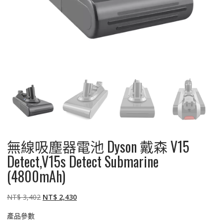
無線吸塵器電池 Dyson 戴森 V15
Detect,V15s Detect Submarine
(4800mAh)
原
目
NT$
3,402
NT$
2,430
始
前
產品參數
價
價