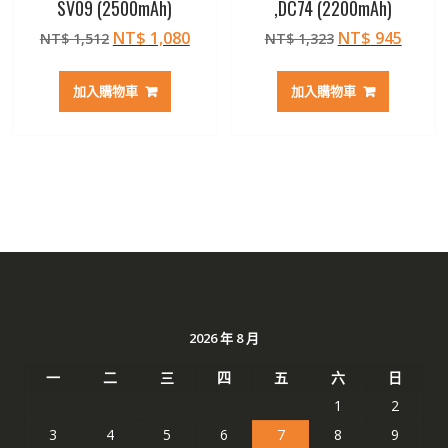
SV09 (2500mAh)
,DC74 (2200mAh)
原
目
原
目
NT$
1,080
NT$
945
NT$
1,512
NT$
1,323
始
前
始
前
價
價
價
價
加入購物車
加入購物車
格：
格：
格：
格：
NT$ 1,512。
NT$ 1,080。
NT$ 1,323。
NT$ 
2026 年 8 月
一
二
三
四
五
六
日
1
2
3
4
5
6
7
8
9