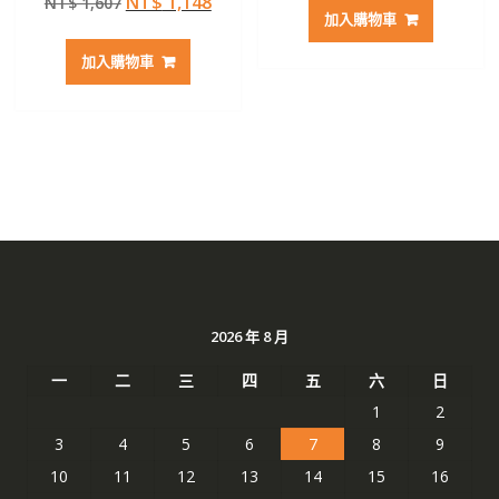
原
目
NT$
1,148
NT$
1,607
價
價
加入購物車
始
前
格：
格：
價
價
NT$ 1,512。
NT$ 
加入購物車
格：
格：
NT$ 1,607。
NT$ 1,148。
2026 年 8 月
一
二
三
四
五
六
日
1
2
3
4
5
6
7
8
9
10
11
12
13
14
15
16