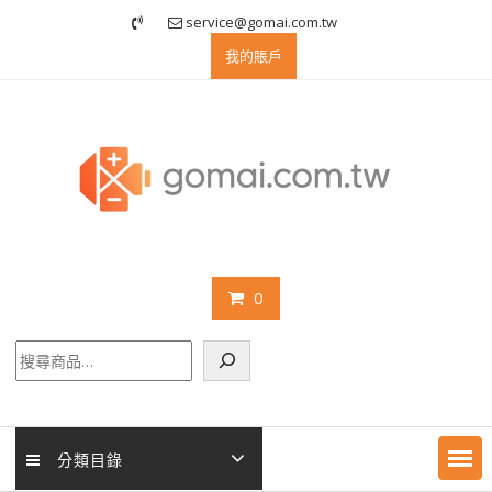
Skip
service@gomai.com.tw
to
我的賬戶
content
0
搜
尋
分類目錄