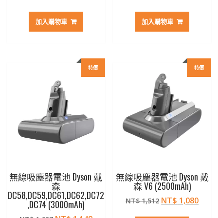
始
前
始
前
價
價
價
價
加入購物車
加入購物車
格：
格：
格：
格：
NT$ 1,890。
NT$ 1,350。
NT$ 1,512。
NT$ 
特價
特價
無線吸塵器電池 Dyson 戴
無線吸塵器電池 Dyson 戴
森
森 V6 (2500mAh)
DC58,DC59,DC61,DC62,DC72
原
目
NT$
1,080
NT$
1,512
,DC74 (3000mAh)
始
前