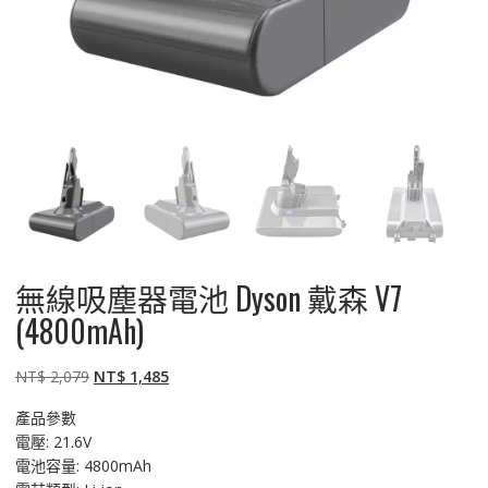
無線吸塵器電池 Dyson 戴森 V7
(4800mAh)
原
目
NT$
2,079
NT$
1,485
始
前
產品參數
價
價
電壓: 21.6V
格：
格：
電池容量: 4800mAh
NT$ 2,079。
NT$ 1,485。