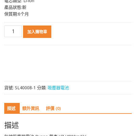
電芯類型: Li-ion
產品狀態:新
保質期:6个月
無
加入購物車
線
吸
塵
器
電
池
Dyson
戴
貨號:
SL40008-1
分類:
吸塵器電池
森
V7
(4800mAh)
描述
額外資訊
評價 (0)
數
量
描述