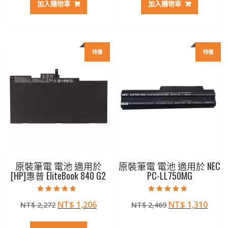
加入購物車
加入購物車
格：
格：
格：
格：
NT$ 2,928。
NT$ 1,551。
NT$ 3,715。
NT$ 
特價
特價
原裝筆電 電池 適用於
原裝筆電 電池 適用於 NEC
[HP]惠普 EliteBook 840 G2
PC-LL750MG
評分
評分
原
目
原
目
NT$
1,206
NT$
1,310
NT$
2,272
NT$
2,469
4.50
4.50
滿分 5
滿分 5
始
前
始
前
價
價
價
價