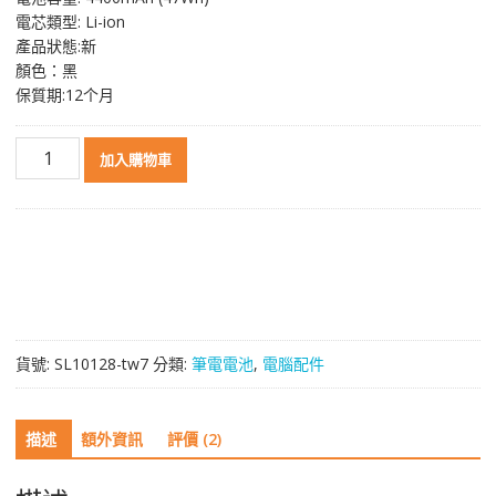
NT$ 1,486。
NT$ 792。
電芯類型: Li-ion
產品狀態:新
顏色：黑
保質期:12个月
筆
加入購物車
電
電
池
適
用
於
[ACER]
宏
貨號:
SL10128-tw7
分類:
筆電電池
,
電腦配件
基
AS10D75
數
描述
額外資訊
評價 (2)
量