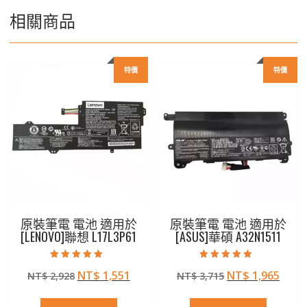
相關商品
特價
特價
原裝筆電 電池 適用於
原裝筆電 電池 適用於
[LENOVO]聯想 L17L3P61
[ASUS]華碩 A32N1511
評分
評分
原
目
原
目
NT$
1,551
NT$
1,965
NT$
2,928
NT$
3,715
5.00
5.00
滿分 5
滿分 5
始
前
始
前
價
價
價
價