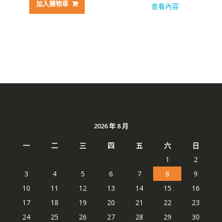
加入購物車
查看內容
格：
格：
格：
格：
NT$ 2,272。
NT$ 1,206。
NT$ 2,469。
NT$ 
2026 年 8 月
一
二
三
四
五
六
日
1
2
3
4
5
6
7
8
9
10
11
12
13
14
15
16
17
18
19
20
21
22
23
24
25
26
27
28
29
30