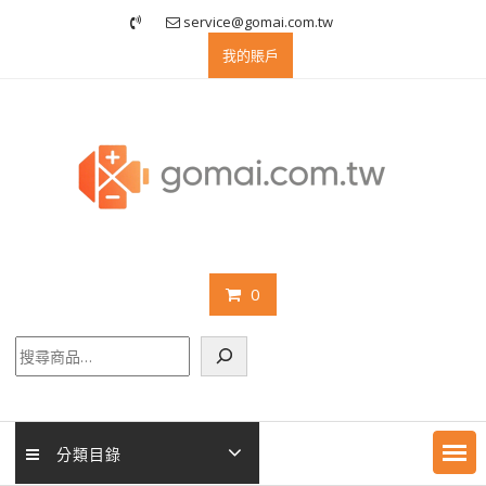
Skip
service@gomai.com.tw
to
我的賬戶
content
0
搜
尋
分類目錄