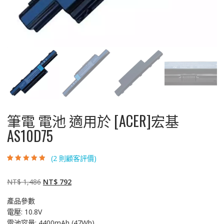
筆電 電池 適用於 [ACER]宏基
AS10D75
(
2
則顧客評價)
評分
2
4.50
/
5，已有
位顧
客進行評分
原
目
NT$
1,486
NT$
792
始
前
產品參數
價
價
電壓: 10.8V
格：
格：
電池容量: 4400mAh (47Wh)