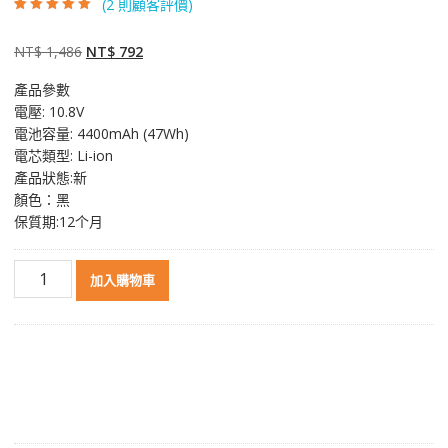
(
2
則顧客評價)
評分
2
5.00
/ 5，
已有
位顧客進
行評分
原
目
NT$
1,486
NT$
792
始
前
產品參數
價
價
電壓: 10.8V
格：
格：
電池容量: 4400mAh (47Wh)
NT$ 1,486。
NT$ 792。
電芯類型: Li-ion
產品狀態:新
顏色：黑
保質期:12个月
筆
加入購物車
電
電
池
適
用
於
[ACER]
宏