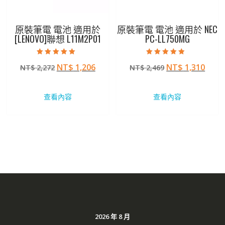
原裝筆電 電池 適用於
原裝筆電 電池 適用於 NEC
[LENOVO]聯想 L11M2P01
PC-LL750MG
評分
評分
原
目
原
目
NT$
1,206
NT$
1,310
NT$
2,272
NT$
2,469
5.00
4.50
滿分 5
滿分 5
始
前
始
前
價
價
價
價
查看內容
查看內容
格：
格：
格：
格：
NT$ 2,272。
NT$ 1,206。
NT$ 2,469。
NT$ 
2026 年 8 月