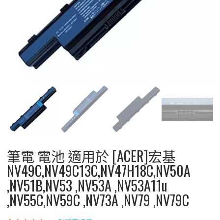
筆電 電池 適用於 [ACER]宏基
NV49C,NV49C13C,NV47H18C,NV50A
,NV51B,NV53 ,NV53A ,NV53A11u
,NV55C,NV59C ,NV73A ,NV79 ,NV79C