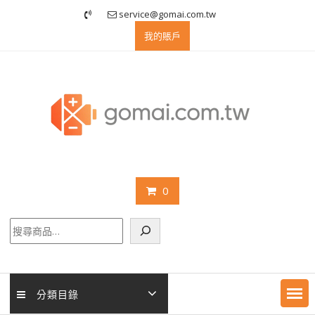
Skip
service@gomai.com.tw
to
我的賬戶
content
0
搜
尋
分類目錄