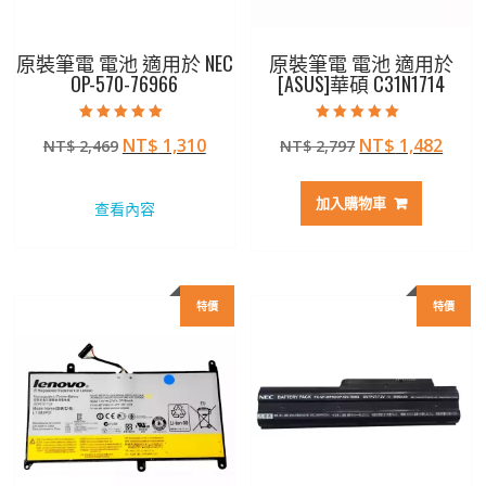
原裝筆電 電池 適用於 NEC
原裝筆電 電池 適用於
OP-570-76966
[ASUS]華碩 C31N1714
評分
評分
原
目
原
目
NT$
1,310
NT$
1,482
NT$
2,469
NT$
2,797
5.00
5.00
滿分 5
滿分 5
始
前
始
前
價
價
價
價
加入購物車
查看內容
格：
格：
格：
格：
NT$ 2,469。
NT$ 1,310。
NT$ 2,797。
NT$ 
特價
特價