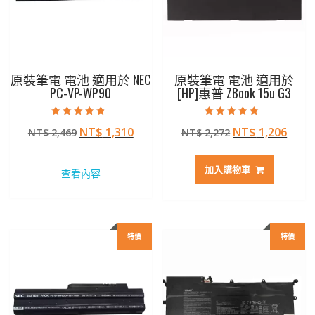
原裝筆電 電池 適用於 NEC
原裝筆電 電池 適用於
PC-VP-WP90
[HP]惠普 ZBook 15u G3
評分
評分
原
目
原
目
NT$
1,310
NT$
1,206
NT$
2,469
NT$
2,272
4.50
4.50
滿分 5
滿分 5
始
前
始
前
價
價
價
價
加入購物車
查看內容
格：
格：
格：
格：
NT$ 2,469。
NT$ 1,310。
NT$ 2,272。
NT$ 
特價
特價