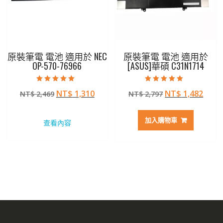
原裝筆電 電池 適用於 NEC
原裝筆電 電池 適用於
OP-570-76966
[ASUS]華碩 C31N1714
評分
評分
原
目
原
目
NT$
1,310
NT$
1,482
NT$
2,469
NT$
2,797
5.00
5.00
滿分 5
滿分 5
始
前
始
前
價
價
價
價
加入購物車
查看內容
格：
格：
格：
格：
NT$ 2,469。
NT$ 1,310。
NT$ 2,797。
NT$ 