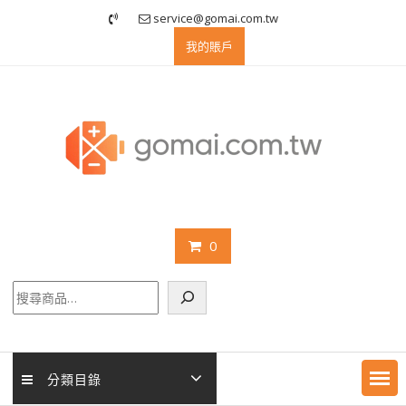
Skip
service@gomai.com.tw
to
我的賬戶
content
0
搜
尋
分類目錄