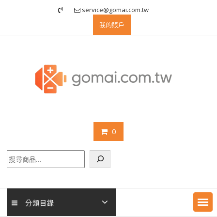
Skip
service@gomai.com.tw
to
我的賬戶
content
0
搜
尋
分類目錄