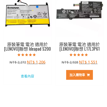
原裝筆電 電池 適用於
原裝筆電 電池 適用於
[LENOVO]聯想 Ideapad S200
[LENOVO]聯想 L17L3P61
評分
評分
原
目
原
目
NT$
1,206
NT$
1,551
NT$
2,272
NT$
2,928
5.00
5.00
滿分 5
滿分 5
始
前
始
前
價
價
價
價
加入購物車
查看內容
格：
格：
格：
格：
NT$ 2,272。
NT$ 1,206。
NT$ 2,928。
NT$ 