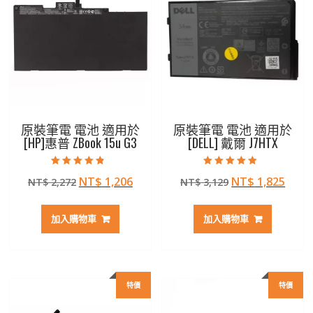
原裝筆電 電池 適用於
原裝筆電 電池 適用於
[HP]惠普 ZBook 15u G3
[DELL] 戴爾 J7HTX
評分
評分
原
目
原
目
NT$
1,206
NT$
1,825
NT$
2,272
NT$
3,129
4.50
4.50
滿分 5
滿分 5
始
前
始
前
價
價
價
價
加入購物車
加入購物車
格：
格：
格：
格：
NT$ 2,272。
NT$ 1,206。
NT$ 3,129。
NT$ 
特價
特價