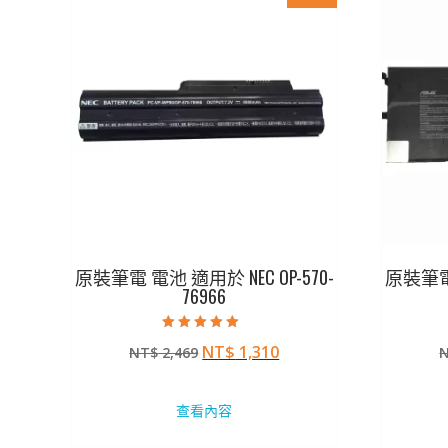
原裝筆電 電池 適用於 NEC OP-570-
原裝筆電
76966
評分
原
目
NT$
1,310
NT$
2,469
5.00
滿分 5
始
前
價
價
查看內容
格：
格：
NT$ 2,469。
NT$ 1,310。