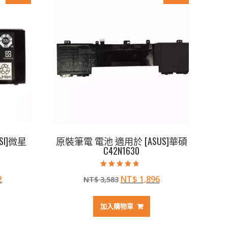
I]微星
原裝筆電 電池 適用於 [ASUS]華碩
C42N1630
評分
目
原
目
2
NT$
1,896
NT$
3,583
4.50
滿分 5
前
始
前
價
價
價
加入購物車
格：
格：
格：
07。
NT$ 1,172。
NT$ 3,583。
NT$ 1,896。