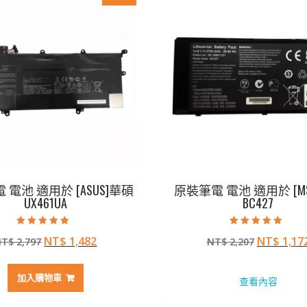
 電池 適用於 [ASUS]華碩
原裝筆電 電池 適用於 [MS
UX461UA
BC427
評分
評分
原
目
原
NT$
1,482
NT$
1,17
NT$
2,797
NT$
2,207
5.00
5.00
滿分 5
滿分 5
始
前
始
價
價
價
加入購物車
查看內容
格：
格：
格：
NT$ 2,797。
NT$ 1,482。
NT$ 2,2