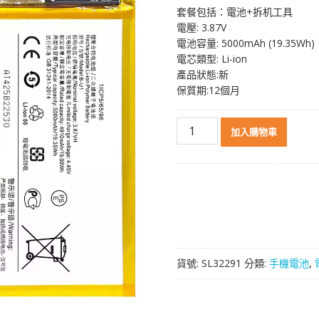
套餐包括：電池+拆机工具
電壓: 3.87V
電池容量: 5000mAh (19.35Wh)
電芯類型: Li-ion
產品狀態:新
保質期:12個月
電
加入購物車
池
B-
U1
適
用
於
VIVO
數
貨號:
SL32291
分類:
手機電池
,
量