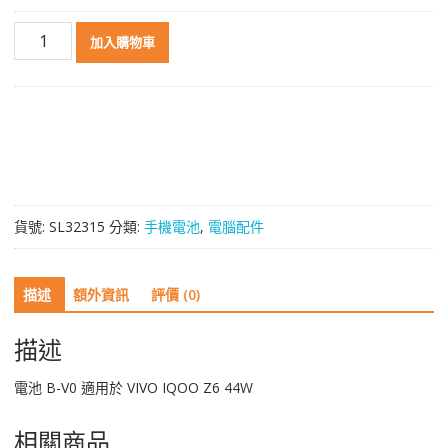
電
加入購物車
池
B-
V0
適
用
於
VIVO
IQOO
貨號:
SL32315
分類:
手機電池
,
電腦配件
Z6
數
量
描述
額外資訊
評價 (0)
描述
電池 B-V0 適用於 VIVO IQOO Z6 44W
相關商品