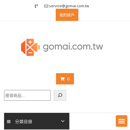
Skip
service@gomai.com.tw
to
我的賬戶
content
0
搜
尋
分類目錄