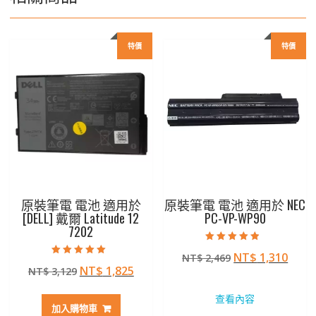
特價
特價
原裝筆電 電池 適用於
原裝筆電 電池 適用於 NEC
[DELL] 戴爾 Latitude 12
PC-VP-WP90
7202
評分
原
目
NT$
1,310
NT$
2,469
4.50
評分
滿分 5
原
目
NT$
1,825
NT$
3,129
始
前
5.00
滿分 5
始
前
價
價
查看內容
價
價
格：
格：
加入購物車