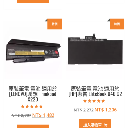
格：
格：
NT$ 2,469。
NT$ 
NT$ 3,129。
NT$ 1,825。
特價
特價
原裝筆電 電池 適用於
原裝筆電 電池 適用於
[LENOVO]聯想 Thinkpad
[HP]惠普 EliteBook 840 G2
X220
評分
原
目
NT$
1,206
NT$
2,272
4.50
評分
滿分 5
原
目
NT$
1,482
NT$
2,797
始
前
5.00
滿分 5
始
前
價
價
加入購物車
價
價