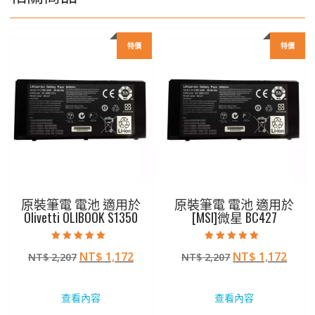
特價
特價
原裝筆電 電池 適用於
原裝筆電 電池 適用於
Olivetti OLIBOOK S1350
[MSI]微星 BC427
評分
評分
原
目
原
目
NT$
1,172
NT$
1,172
NT$
2,207
NT$
2,207
5.00
5.00
滿分 5
滿分 5
始
前
始
前
價
價
價
價
查看內容
查看內容
格：
格：
格：
格：