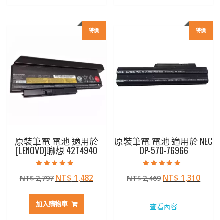
NT$ 2,207。
NT$ 1,172。
NT$ 2,207。
NT$ 
特價
特價
原裝筆電 電池 適用於
原裝筆電 電池 適用於 NEC
[LENOVO]聯想 42T4940
OP-570-76966
評分
評分
原
目
原
目
NT$
1,482
NT$
1,310
NT$
2,797
NT$
2,469
4.50
5.00
滿分 5
滿分 5
始
前
始
前
價
價
價
價
加入購物車
查看內容
格：
格：
格：
格：