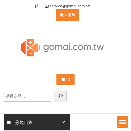
Skip
service@gomai.com.tw
to
我的賬戶
content
0
搜
尋
分類目錄