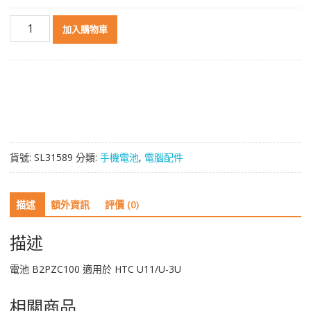
電
加入購物車
池
B2PZC100
適
用
於
HTC
U11/U-
3U
貨號:
SL31589
分類:
手機電池
,
電腦配件
數
量
描述
額外資訊
評價 (0)
描述
電池 B2PZC100 適用於 HTC U11/U-3U
相關商品