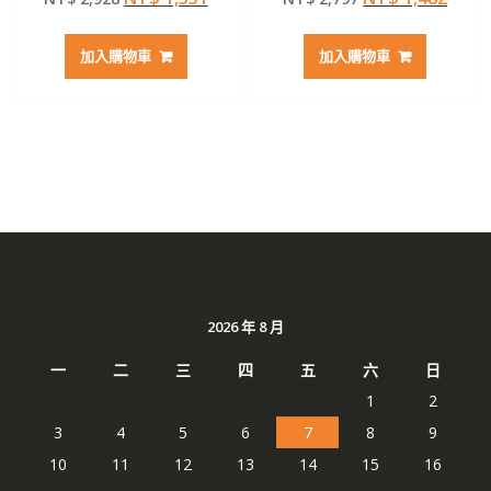
滿分 5
滿分 5
始
前
始
前
價
價
價
價
加入購物車
加入購物車
格：
格：
格：
格：
NT$ 2,928。
NT$ 1,551。
NT$ 2,797。
NT$ 
2026 年 8 月
一
二
三
四
五
六
日
1
2
3
4
5
6
7
8
9
10
11
12
13
14
15
16