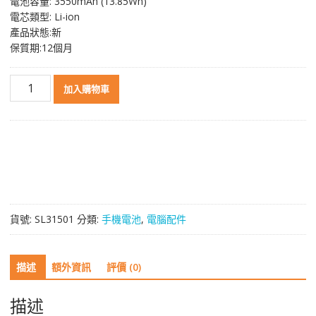
電池容量: 3550mAh (13.85Wh)
電芯類型: Li-ion
產品狀態:新
保質期:12個月
電
加入購物車
池
BL-
35AT
適
用
於
Tecno
Phantom
貨號:
SL31501
分類:
手機電池
,
電腦配件
8
/
AX8
描述
額外資訊
評價 (0)
/
AX7
/
描述
AX8S