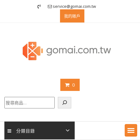
Skip
service@gomai.com.tw
to
我的賬戶
content
0
搜
尋
分類目錄