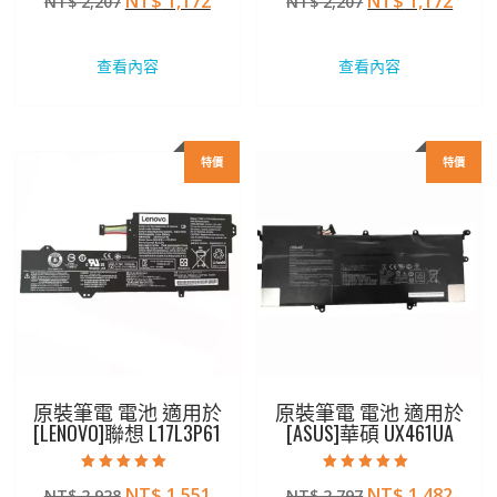
原
目
原
目
NT$
1,172
NT$
1,172
NT$
2,207
NT$
2,207
滿分 5
滿分 5
始
前
始
前
價
價
價
價
查看內容
查看內容
格：
格：
格：
格：
NT$ 2,207。
NT$ 1,172。
NT$ 2,207。
NT$ 
特價
特價
原裝筆電 電池 適用於
原裝筆電 電池 適用於
[LENOVO]聯想 L17L3P61
[ASUS]華碩 UX461UA
評分
評分
原
目
原
目
NT$
1,551
NT$
1,482
NT$
2,928
NT$
2,797
5.00
5.00