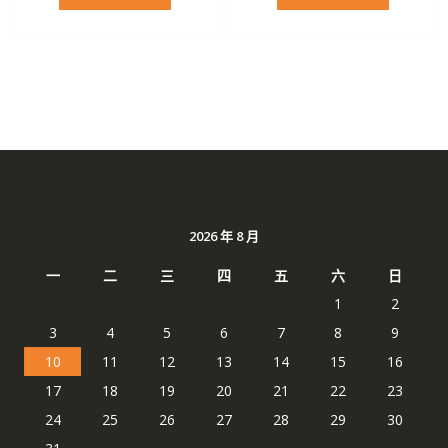
格：
格：
格：
格：
NT$ 3,715。
NT$ 1,965。
NT$ 2,797。
NT$ 
2026 年 8 月
一
二
三
四
五
六
日
1
2
3
4
5
6
7
8
9
10
11
12
13
14
15
16
17
18
19
20
21
22
23
24
25
26
27
28
29
30