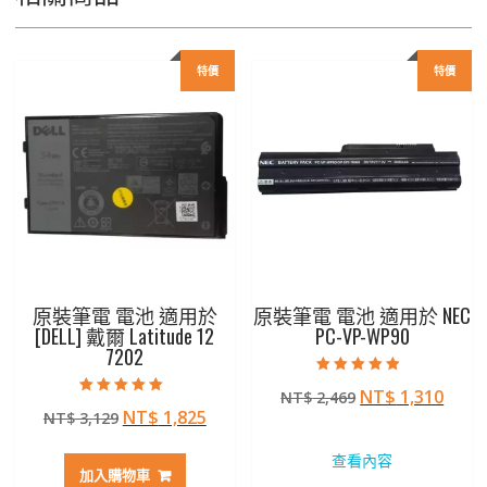
特價
特價
原裝筆電 電池 適用於
原裝筆電 電池 適用於 NEC
[DELL] 戴爾 Latitude 12
PC-VP-WP90
7202
評分
原
目
NT$
1,310
NT$
2,469
4.50
評分
滿分 5
原
目
NT$
1,825
NT$
3,129
始
前
5.00
滿分 5
始
前
價
價
查看內容
價
價
格：
格：
加入購物車