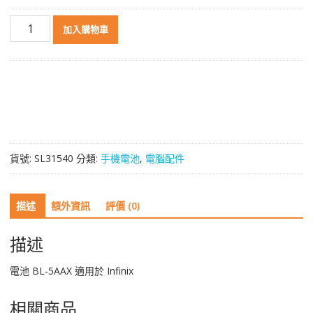
電
加入購物車
池
BL-
5AAX
適
用
於
Infinix
數
貨號:
SL31540
分類:
手機電池
,
電腦配件
量
描述
額外資訊
評價 (0)
描述
電池 BL-5AAX 適用於 Infinix
相關商品