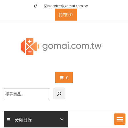
Skip
service@gomai.com.tw
to
我的賬戶
content
0
搜
尋
分類目錄