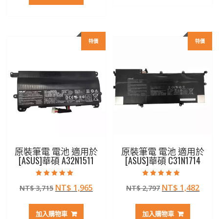
格：
格：
NT$ 2,469。
NT$ 
NT$ 3,129。
NT$ 1,825。
特價
特價
原裝筆電 電池 適用於
原裝筆電 電池 適用於
[ASUS]華碩 A32N1511
[ASUS]華碩 C31N1714
評分
評分
原
目
原
目
NT$
1,965
NT$
1,482
NT$
3,715
NT$
2,797
5.00
5.00
滿分 5
滿分 5
始
前
始
前
價
價
價
價
加入購物車
加入購物車