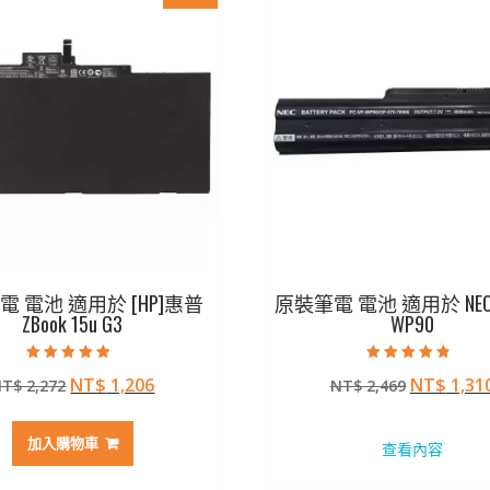
 電池 適用於 [HP]惠普
原裝筆電 電池 適用於 NEC P
ZBook 15u G3
WP90
評分
評分
原
目
原
NT$
1,206
NT$
1,31
NT$
2,272
NT$
2,469
4.50
4.50
滿分 5
滿分 5
始
前
始
價
價
價
加入購物車
查看內容
格：
格：
格：
NT$ 2,272。
NT$ 1,206。
NT$ 2,4