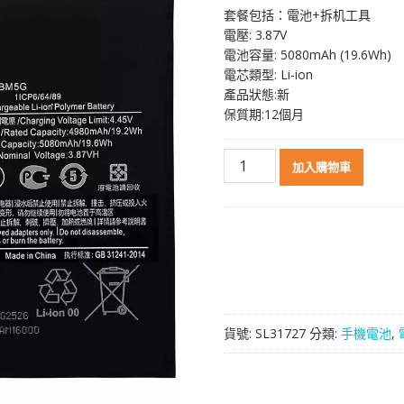
套餐包括：電池+拆机工具
電壓: 3.87V
電池容量: 5080mAh (19.6Wh)
電芯類型: Li-ion
產品狀態:新
保質期:12個月
電
加入購物車
池
BM5G
適
用
於
Xiaomi
MI
Poco
貨號:
SL31727
分類:
手機電池
,
X4
GT
數
量