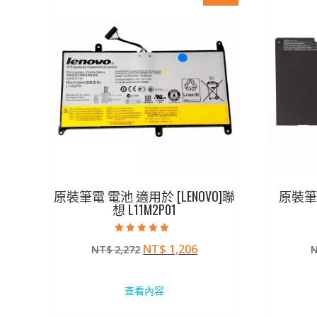
原裝筆電 電池 適用於 [LENOVO]聯
原裝筆電
想 L11M2P01
評分
原
目
NT$
1,206
NT$
2,272
5.00
滿分 5
始
前
價
價
查看內容
格：
格：
NT$ 2,272。
NT$ 1,206。