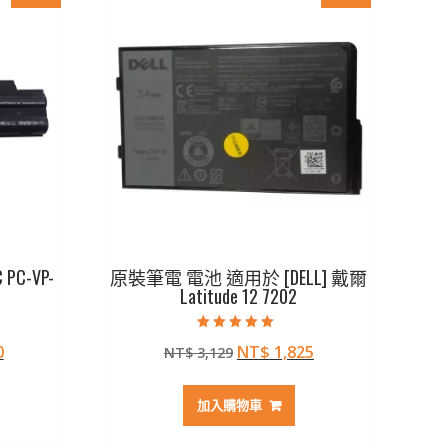
C-VP-
原裝筆電 電池 適用於 [DELL] 戴爾
Latitude 12 7202
評分
目
原
目
0
NT$
1,825
NT$
3,129
5.00
滿分 5
前
始
前
價
價
價
加入購物車
格：
格：
格：
69。
NT$ 1,310。
NT$ 3,129。
NT$ 1,825。