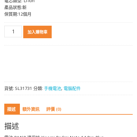
電芯類型: Li-ion
產品狀態:新
保質期:12個月
電
加入購物車
池
BM68
適
用
於
Xiaomi
Redmi
Note
貨號:
SL31731
分類:
手機電池
,
電腦配件
14
Pro
Plus
描述
額外資訊
評價 (0)
數
量
描述