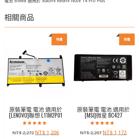
電池 BM68 適用於 Xiaomi Redmi Note 14 Pro Plus
相關商品
特價
特價
原裝筆電 電池 適用於
原裝筆電 電池 適用於
[LENOVO]聯想 L11M2P01
[MSI]微星 BC427
評分
評分
原
目
原
目
NT$
1,206
NT$
1,172
NT$
2,272
NT$
2,207
5.00
5.00
滿分 5
滿分 5