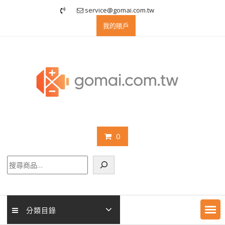
Skip
service@gomai.com.tw
to
我的賬戶
content
0
搜
尋
分類目錄