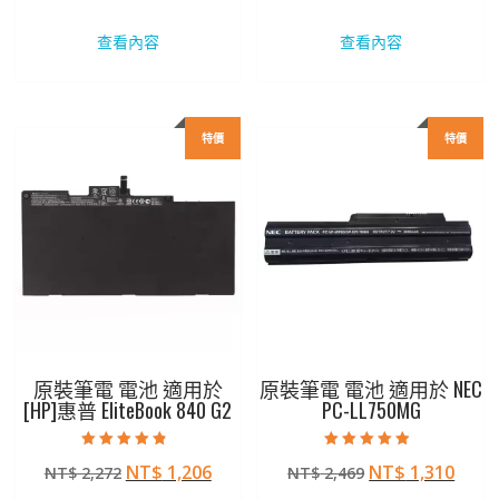
始
前
始
前
價
價
價
價
查看內容
查看內容
格：
格：
格：
格：
NT$ 2,272。
NT$ 1,206。
NT$ 2,207。
NT$ 
特價
特價
原裝筆電 電池 適用於
原裝筆電 電池 適用於 NEC
[HP]惠普 EliteBook 840 G2
PC-LL750MG
評分
評分
原
目
原
目
NT$
1,206
NT$
1,310
NT$
2,272
NT$
2,469
4.50
4.50
滿分 5
滿分 5
始
前
始
前