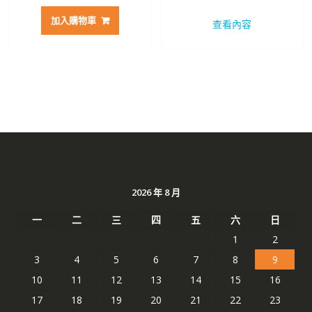
價
價
價
價
加入購物車
查看內容
格：
格：
格：
格：
NT$ 2,272。
NT$ 1,206。
NT$ 2,469。
NT$ 
2026 年 8 月
一
二
三
四
五
六
日
1
2
3
4
5
6
7
8
9
10
11
12
13
14
15
16
17
18
19
20
21
22
23