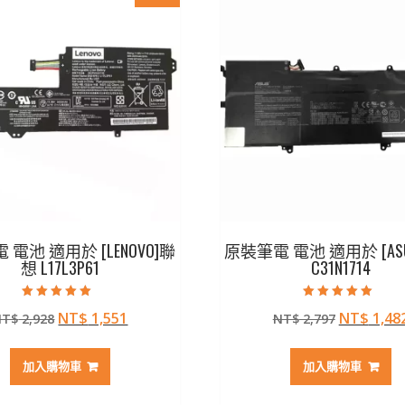
電池 適用於 [LENOVO]聯
原裝筆電 電池 適用於 [AS
想 L17L3P61
C31N1714
評分
評分
原
目
原
NT$
1,551
NT$
1,48
NT$
2,928
NT$
2,797
5.00
5.00
滿分 5
滿分 5
始
前
始
價
價
價
加入購物車
加入購物車
格：
格：
格：
NT$ 2,928。
NT$ 1,551。
NT$ 2,7