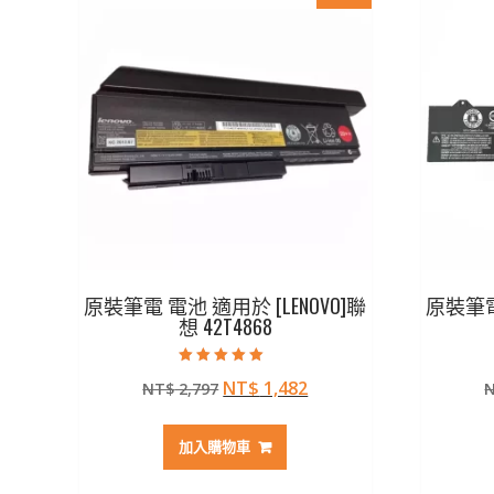
原裝筆電 電池 適用於 [LENOVO]聯
原裝筆電 
想 42T4868
評分
原
目
NT$
1,482
NT$
2,797
5.00
滿分 5
始
前
價
價
加入購物車
格：
格：
NT$ 2,797。
NT$ 1,482。