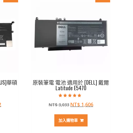
US]華碩
原裝筆電 電池 適用於 [DELL] 戴爾
Latitude E5470
評分
目
原
目
2
NT$
1,606
NT$
3,033
5.00
滿分 5
前
始
前
價
價
價
加入購物車
格：
格：
格：
97。
NT$ 1,482。
NT$ 3,033。
NT$ 1,606。