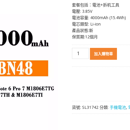
套餐包括：電池+拆机工具
電壓: 3.85V
電池容量: 4000mAh (15.4Wh)
電芯類型: Li-ion
產品狀態:新
保質期:12個月
電
加入購物車
池
BN48
適
用
於
Xiaomi
Redmi
Note
貨號:
SL31742
分類:
手機電池
,
6
Pro
數
量