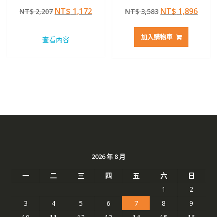
評分
評分
原
目
原
目
NT$
1,172
NT$
1,896
NT$
2,207
NT$
3,583
5.00
4.50
滿分 5
滿分 5
始
前
始
前
價
價
價
價
加入購物車
查看內容
格：
格：
格：
格：
NT$ 2,207。
NT$ 1,172。
NT$ 3,583。
NT$ 
2026 年 8 月
一
二
三
四
五
六
日
1
2
3
4
5
6
7
8
9