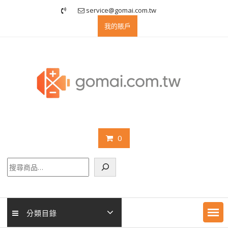
Skip
service@gomai.com.tw
to
我的賬戶
content
0
搜
尋
分類目錄