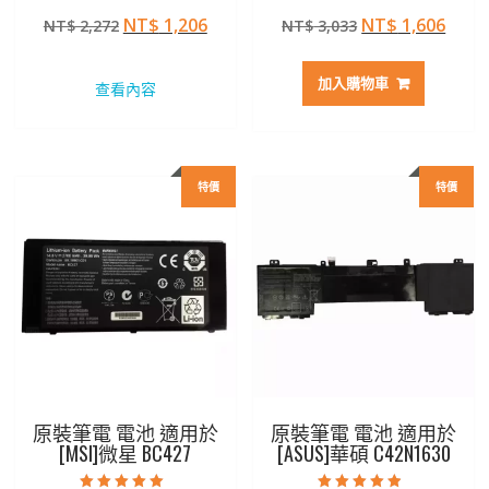
評分
評分
原
目
原
目
NT$
1,206
NT$
1,606
NT$
2,272
NT$
3,033
5.00
5.00
滿分 5
滿分 5
始
前
始
前
價
價
價
價
加入購物車
查看內容
格：
格：
格：
格：
NT$ 2,272。
NT$ 1,206。
NT$ 3,033。
NT$ 
特價
特價
原裝筆電 電池 適用於
原裝筆電 電池 適用於
[MSI]微星 BC427
[ASUS]華碩 C42N1630