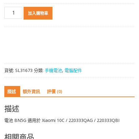
電
加入購物車
池
BN5G
適
用
於
Xiaomi
10C
數
貨號:
SL31673
分類:
手機電池
,
電腦配件
量
描述
額外資訊
評價 (0)
描述
電池 BN5G 適用於 Xiaomi 10C / 220333QAG / 220333QBI
相關商品