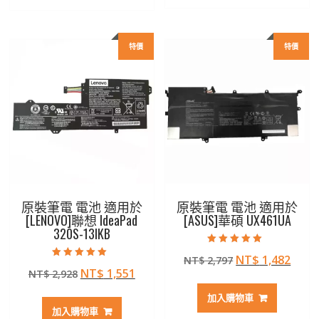
NT$ 3,033。
NT$ 1,606。
NT$ 2,272。
NT$ 
特價
特價
原裝筆電 電池 適用於
原裝筆電 電池 適用於
[LENOVO]聯想 IdeaPad
[ASUS]華碩 UX461UA
320S-13IKB
評分
原
目
NT$
1,482
NT$
2,797
5.00
評分
滿分 5
原
目
NT$
1,551
NT$
2,928
始
前
5.00
滿分 5
始
前
價
價
加入購物車
價
價
格：
格：
加入購物車