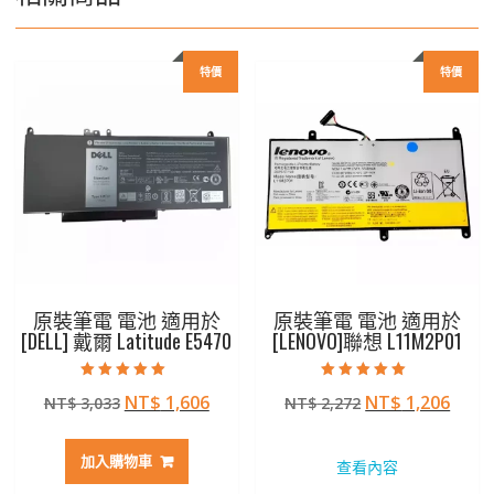
特價
特價
原裝筆電 電池 適用於
原裝筆電 電池 適用於
[DELL] 戴爾 Latitude E5470
[LENOVO]聯想 L11M2P01
評分
評分
原
目
原
目
NT$
1,606
NT$
1,206
NT$
3,033
NT$
2,272
5.00
5.00
滿分 5
滿分 5
始
前
始
前
價
價
價
價
加入購物車
查看內容
格：
格：
格：
格：