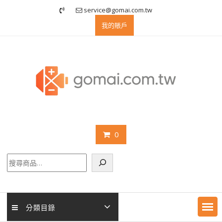
Skip
service@gomai.com.tw
to
我的賬戶
content
0
搜
尋
分類目錄