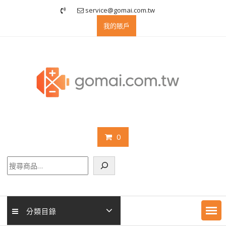
Skip
service@gomai.com.tw
to
我的賬戶
content
0
搜
尋
分類目錄