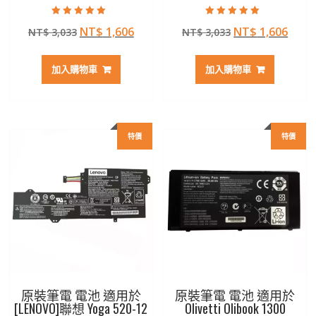
評分
評分
原
目
原
目
NT$
1,606
NT$
1,606
NT$
3,033
NT$
3,033
5.00
5.00
滿分 5
滿分 5
始
前
始
前
價
價
價
價
加入購物車
加入購物車
格：
格：
格：
格：
NT$ 3,033。
NT$ 1,606。
NT$ 3,033。
NT$ 
特價
特價
原裝筆電 電池 適用於
原裝筆電 電池 適用於
[LENOVO]聯想 Yoga 520-12
Olivetti Olibook 1300