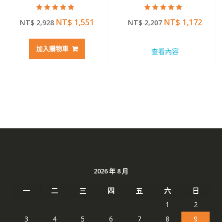
評分
評分
原
目
原
目
NT$
1,551
NT$
1,172
NT$
2,928
NT$
2,207
5.00
4.50
滿分 5
滿分 5
始
前
始
前
價
價
價
價
加入購物車
查看內容
格：
格：
格：
格：
NT$ 2,928。
NT$ 1,551。
NT$ 2,207。
NT$ 
2026 年 8 月
一
二
三
四
五
六
日
1
2
3
4
5
6
7
8
9