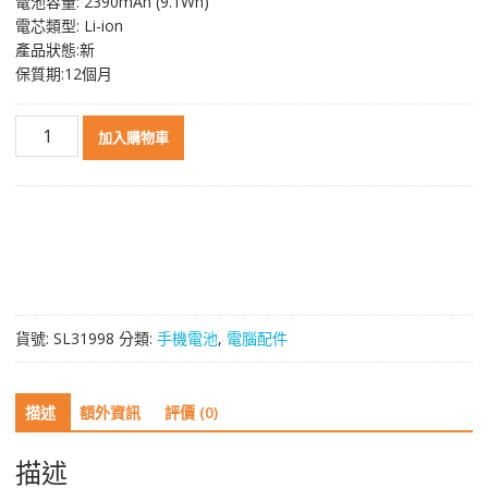
電池容量: 2390mAh (9.1Wh)
電芯類型: Li-ion
產品狀態:新
保質期:12個月
電
加入購物車
池
FT40
適
用
於
Motorola
Moto
E
貨號:
SL31998
分類:
手機電池
,
電腦配件
Dual
SIM
/Moto
描述
額外資訊
評價 (0)
E
2nd
gen
描述
/Moto