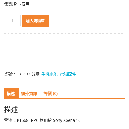
保質期:12個月
電
加入購物車
池
LIP1668ERPC
適
用
於
Sony
Xperia
10
貨號:
SL31892
分類:
手機電池
,
電腦配件
數
量
描述
額外資訊
評價 (0)
描述
電池 LIP1668ERPC 適用於 Sony Xperia 10