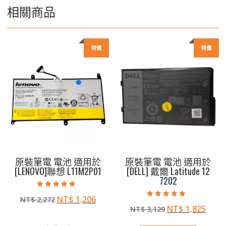
相關商品
特價
特價
原裝筆電 電池 適用於
原裝筆電 電池 適用於
[LENOVO]聯想 L11M2P01
[DELL] 戴爾 Latitude 12
7202
評分
原
目
NT$
1,206
NT$
2,272
5.00
評分
滿分 5
原
目
NT$
1,825
始
前
NT$
3,129
5.00
滿分 5
始
前
價
價