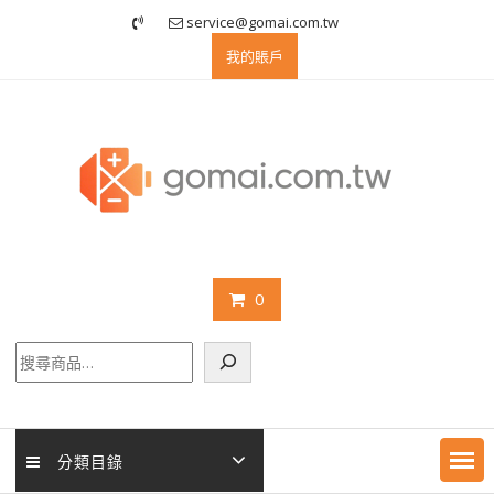
Skip
service@gomai.com.tw
to
我的賬戶
content
0
搜
尋
分類目錄