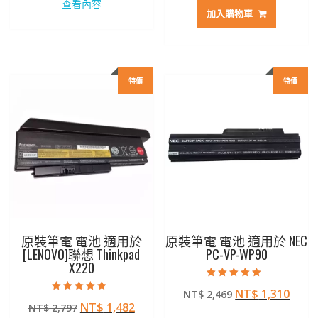
查看內容
價
價
格：
格：
加入購物車
格：
格：
NT$ 2,272。
NT$ 1,206。
NT$ 3,129。
NT$ 
特價
特價
原裝筆電 電池 適用於
原裝筆電 電池 適用於 NEC
[LENOVO]聯想 Thinkpad
PC-VP-WP90
X220
評分
原
目
NT$
1,310
NT$
2,469
4.50
評分
滿分 5
原
目
NT$
1,482
NT$
2,797
始
前
5.00
滿分 5