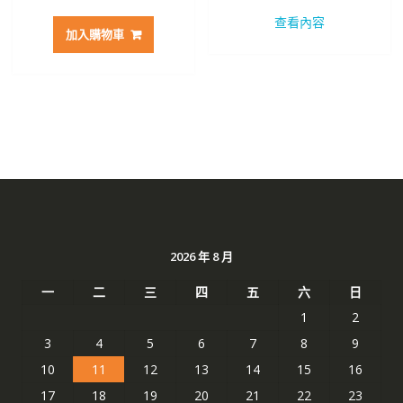
始
前
價
價
查看內容
價
價
格：
格：
加入購物車
格：
格：
NT$ 2,469。
NT$ 
NT$ 2,797。
NT$ 1,482。
2026 年 8 月
一
二
三
四
五
六
日
1
2
3
4
5
6
7
8
9
10
11
12
13
14
15
16
17
18
19
20
21
22
23