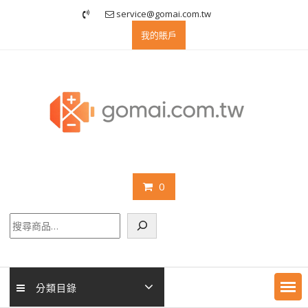
Skip
service@gomai.com.tw
to
我的賬戶
content
0
搜
尋
分類目錄