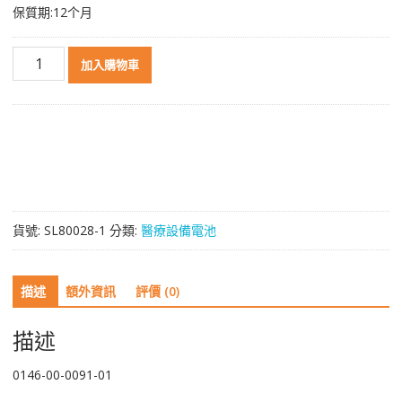
保質期:12个月
高
加入購物車
品
質
電
池
適
用
於
0146-
貨號:
SL80028-1
分類:
醫療設備電池
00-
0091-
01
描述
額外資訊
評價 (0)
數
量
描述
0146-00-0091-01