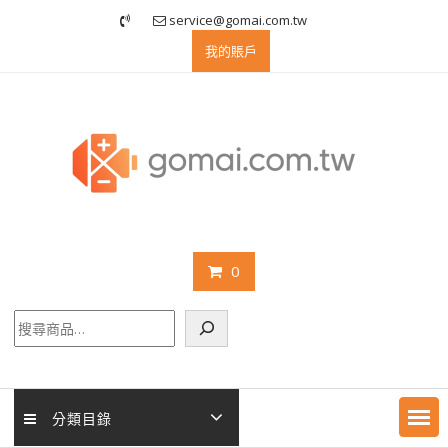
Skip
service@gomai.com.tw
to
我的賬戶
content
0
搜
尋
分類目錄