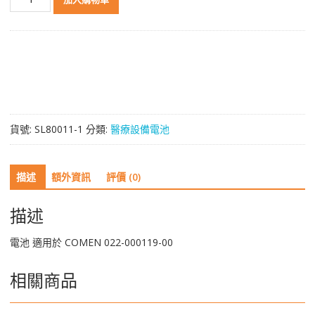
品
質
電
池
適
用
於
COMEN
貨號:
SL80011-1
分類:
醫療設備電池
022-
000119-
00
描述
額外資訊
評價 (0)
數
量
描述
電池 適用於 COMEN 022-000119-00
相關商品