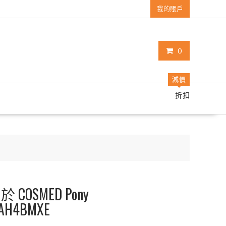
我的賬戶
0
減價
折扣
OSMED Pony
LAH4BMXE