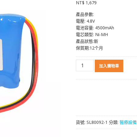
NT$
1,679
產品參數:
電壓: 4.8V
電池容量: 4500mAh
電芯類型: Ni-MH
產品狀態:新
保質期:12个月
高
加入購物車
品
質
電
池
適
用
於
COSMED
貨號:
SL80092-1
分類:
醫療設備
Pony
FXDesktop,GP450LAH4BMXE
數