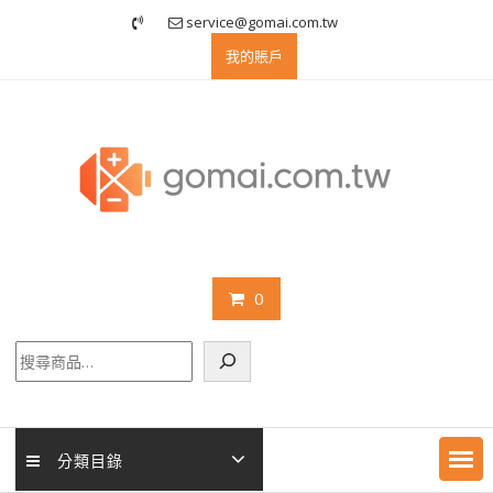
Skip
service@gomai.com.tw
to
我的賬戶
content
0
搜
尋
分類目錄