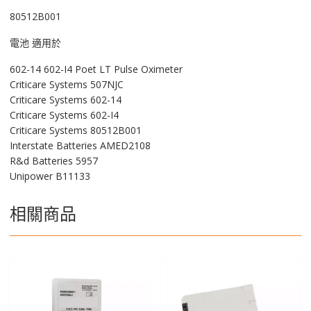
量
80512B001
電池 適用於
602-14 602-I4 Poet LT Pulse Oximeter
Criticare Systems 507NJC
Criticare Systems 602-14
Criticare Systems 602-I4
Criticare Systems 80512B001
Interstate Batteries AMED2108
R&d Batteries 5957
Unipower B11133
相關商品