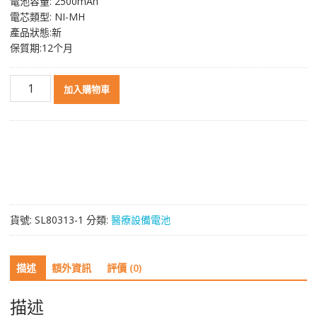
電池容量: 2500mAh
電芯類型: NI-MH
產品狀態:新
保質期:12个月
高
加入購物車
品
質
電
池
適
用
於
Criticare
貨號:
SL80313-1
分類:
醫療設備電池
80512B001
602-
14
描述
額外資訊
評價 (0)
602-
I4
507NJC
描述
數