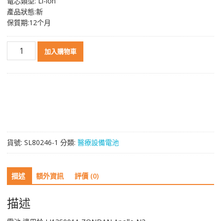
電芯類型: Li-ion
產品狀態:新
保質期:12个月
高
加入購物車
品
質
電
池
適
用
於
LI13S001A,ZONDAN
貨號:
SL80246-1
分類:
醫療設備電池
Apollo
N3
數
描述
額外資訊
評價 (0)
量
描述