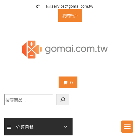
Skip
service@gomai.com.tw
to
我的賬戶
content
0
搜
尋
分類目錄