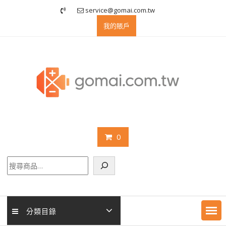
Skip
service@gomai.com.tw
to
我的賬戶
content
0
搜
尋
分類目錄