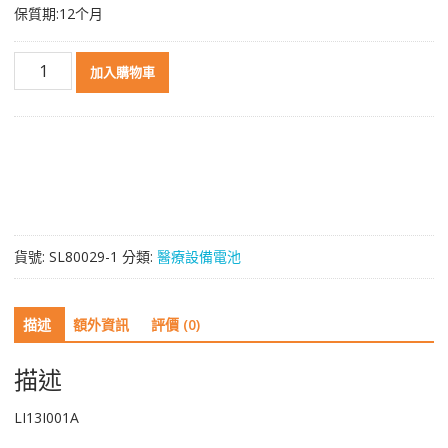
保質期:12个月
高
加入購物車
品
質
電
池
適
用
於
Mindray
貨號:
SL80029-1
分類:
醫療設備電池
LI13I001A
數
量
描述
額外資訊
評價 (0)
描述
LI13I001A