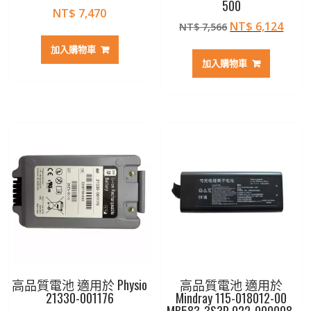
500
NT$
7,470
原
目
NT$
6,124
NT$
7,566
始
前
加入購物車
價
價
加入購物車
格：
格：
NT$ 7,566。
NT$ 
高品質電池 適用於 Physio
高品質電池 適用於
21330-001176
Mindray 115-018012-00