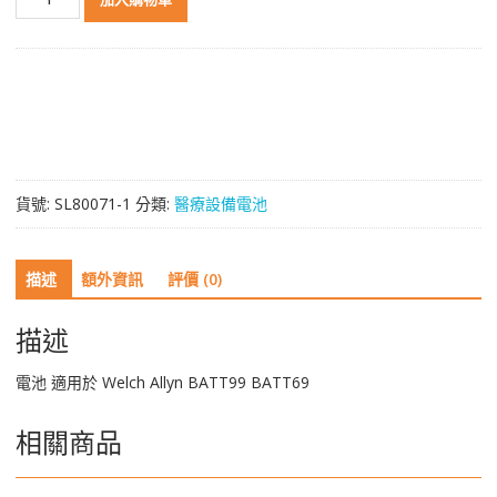
品
質
電
池
適
用
於
Welch
貨號:
SL80071-1
分類:
醫療設備電池
Allyn
BATT99
BATT69
描述
額外資訊
評價 (0)
數
量
描述
電池 適用於 Welch Allyn BATT99 BATT69
相關商品