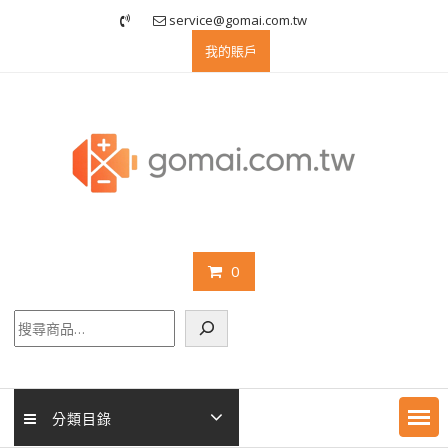
Skip
service@gomai.com.tw
to
我的賬戶
content
0
搜
尋
分類目錄