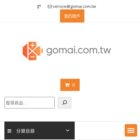
Skip
service@gomai.com.tw
to
我的賬戶
content
0
搜
尋
分類目錄