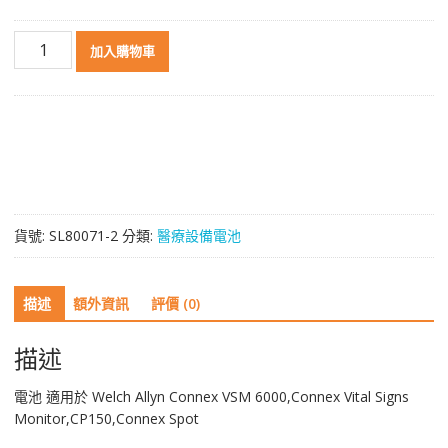
高
加入購物車
品
質
電
池
適
用
於
Welch
貨號:
SL80071-2
分類:
醫療設備電池
Allyn
Connex
VSM
描述
額外資訊
評價 (0)
6000,Connex
Vital
Signs
描述
Monitor,CP150,Connex
Spot
電池 適用於 Welch Allyn Connex VSM 6000,Connex Vital Signs
數
Monitor,CP150,Connex Spot
量